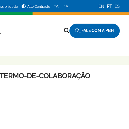
−
+
A
A
EN
PT
ES
ssibilidade
Alto Contraste
FALE COM A PBH
A
AO-TERMO-DE-COLABORAÇÃO