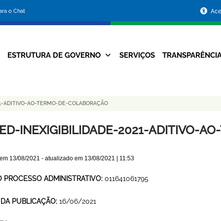
Portal
para o Chat
Ace
da
Prefeitura
ESTRUTURA DE GOVERNO
SERVIÇOS
TRANSPARÊNCI
Navegação
de
Principal
Belo
21-ADITIVO-AO-TERMO-DE-COLABORAÇÃO
Horizonte
ED-INEXIGIBILIDADE-2021-ADITIVO-
 em
13/08/2021
- atualizado em
13/08/2021 | 11:53
O PROCESSO ADMINISTRATIVO:
011641061795
 DA PUBLICAÇÃO:
16/06/2021