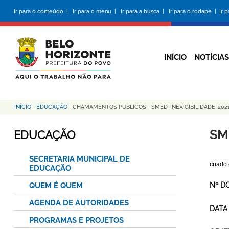
Pular
Ir para o conteúdo |
Ir para o menu |
Ir para a busca |
Ir para o rodapé |
Ir 
para
o
conteúdo
principal
INÍCIO
NOTÍCIAS
INÍCIO
-
EDUCAÇÃO
-
CHAMAMENTOS PUBLICOS
-
SMED-INEXIGIBILIDADE-20
Trilha
de
SM
EDUCAÇÃO
navegação
SECRETARIA MUNICIPAL DE
criado
EDUCAÇÃO
QUEM É QUEM
Nº D
AGENDA DE AUTORIDADES
DATA
PROGRAMAS E PROJETOS