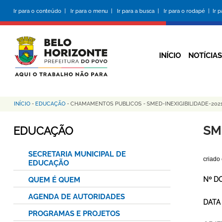
Pular
Ir para o conteúdo |
Ir para o menu |
Ir para a busca |
Ir para o rodapé |
Ir 
para
o
conteúdo
principal
INÍCIO
NOTÍCIAS
INÍCIO
-
EDUCAÇÃO
-
CHAMAMENTOS PUBLICOS
-
SMED-INEXIGIBILIDADE-20
Trilha
de
SM
EDUCAÇÃO
navegação
SECRETARIA MUNICIPAL DE
criado
EDUCAÇÃO
QUEM É QUEM
Nº D
AGENDA DE AUTORIDADES
DATA
PROGRAMAS E PROJETOS