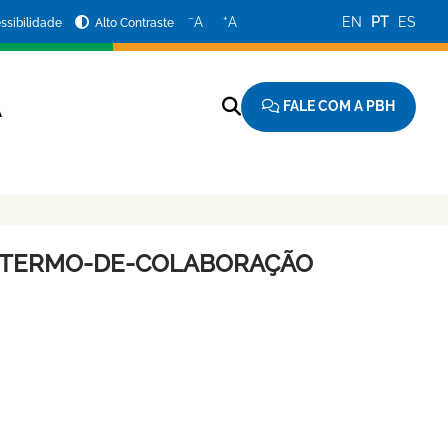
−
+
A
A
EN
PT
ES
ssibilidade
Alto Contraste
FALE COM A PBH
A
AO-TERMO-DE-COLABORAÇÃO