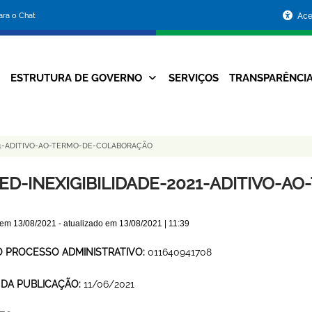
Portal
para o Chat
Ace
da
Prefeitura
ESTRUTURA DE GOVERNO
SERVIÇOS
TRANSPARÊNCI
Navegação
de
Principal
Belo
21-ADITIVO-AO-TERMO-DE-COLABORAÇÃO
Horizonte
ED-INEXIGIBILIDADE-2021-ADITIVO-
 em
13/08/2021
- atualizado em
13/08/2021 | 11:39
O PROCESSO ADMINISTRATIVO:
011640941708
 DA PUBLICAÇÃO:
11/06/2021