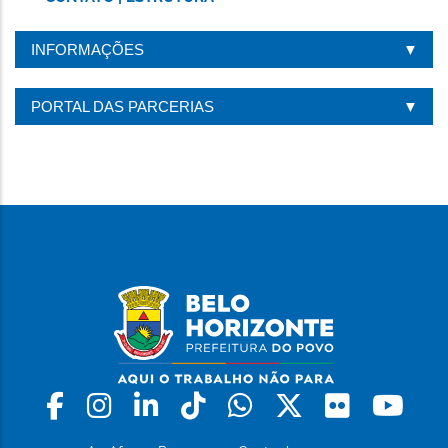
INFORMAÇÕES
PORTAL DAS PARCERIAS
Facebook
Instagram
Linkedin
Tiktok
Whatsapp
X
Flickr
Yo