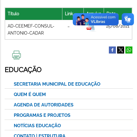
Título
Link
Arquivo
Data
AD-CEEMEF-CONSUL-
25/08/2021
ANTONIO-CADAR
IMPRIMIR
ESTA
EDUCAÇÃO
PÁGINA
SECRETARIA MUNICIPAL DE EDUCAÇÃO
QUEM É QUEM
AGENDA DE AUTORIDADES
PROGRAMAS E PROJETOS
NOTÍCIAS EDUCAÇÃO
CONTATO | ESTRUTURA