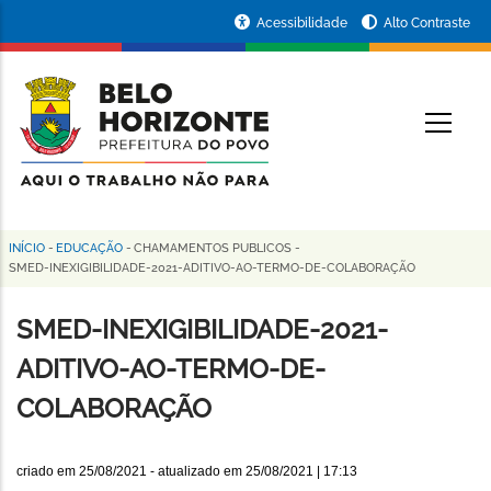
Pular
Portal
Acessibilidade
Alto Contraste
para
da
o
conteúdo
Prefeitura
O
principal
de
Belo
Horizonte
INÍCIO
-
EDUCAÇÃO
-
CHAMAMENTOS PUBLICOS
-
Trilha
SMED-INEXIGIBILIDADE-2021-ADITIVO-AO-TERMO-DE-COLABORAÇÃO
de
SMED-INEXIGIBILIDADE-2021-
navegação
ADITIVO-AO-TERMO-DE-
COLABORAÇÃO
criado em
25/08/2021
- atualizado em
25/08/2021 | 17:13