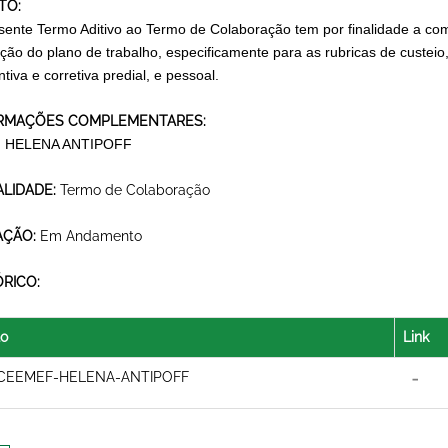
TO:
sente Termo Aditivo ao Termo de Colaboração tem por finalidade a com
ção do plano de trabalho, especificamente para as rubricas de custe
tiva e corretiva predial, e pessoal.
RMAÇÕES COMPLEMENTARES:
 HELENA ANTIPOFF
LIDADE:
Termo de Colaboração
AÇÃO:
Em Andamento
ÓRICO:
lo
Link
CEEMEF-HELENA-ANTIPOFF