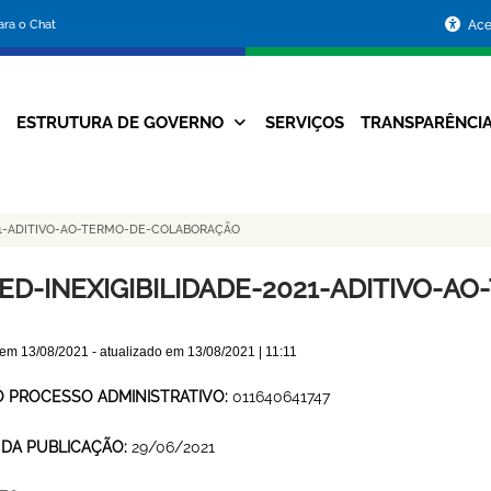
Portal
para o Chat
Ace
da
Prefeitura
ESTRUTURA DE GOVERNO
SERVIÇOS
TRANSPARÊNCI
Navegação
de
Principal
Belo
21-ADITIVO-AO-TERMO-DE-COLABORAÇÃO
Horizonte
ED-INEXIGIBILIDADE-2021-ADITIVO-
 em
13/08/2021
- atualizado em
13/08/2021 | 11:11
O PROCESSO ADMINISTRATIVO:
011640641747
 DA PUBLICAÇÃO:
29/06/2021