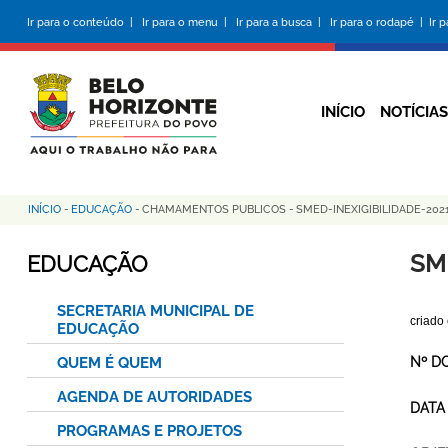
Pular
Ir para o conteúdo |
Ir para o menu |
Ir para a busca |
Ir para o rodapé |
Ir 
para
o
conteúdo
principal
INÍCIO
NOTÍCIAS
INÍCIO
-
EDUCAÇÃO
-
CHAMAMENTOS PUBLICOS
-
SMED-INEXIGIBILIDADE-20
Trilha
de
SM
EDUCAÇÃO
navegação
SECRETARIA MUNICIPAL DE
criado
EDUCAÇÃO
QUEM É QUEM
Nº D
AGENDA DE AUTORIDADES
DATA
PROGRAMAS E PROJETOS