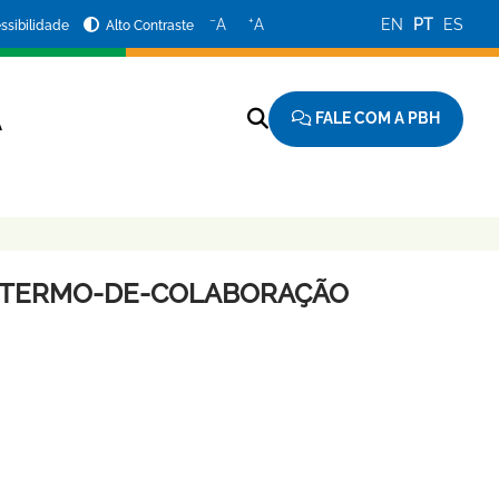
−
+
A
A
EN
PT
ES
ssibilidade
Alto Contraste
FALE COM A PBH
A
AO-TERMO-DE-COLABORAÇÃO