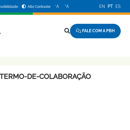
−
+
A
A
EN
PT
ES
ssibilidade
Alto Contraste
FALE COM A PBH
A
AO-TERMO-DE-COLABORAÇÃO