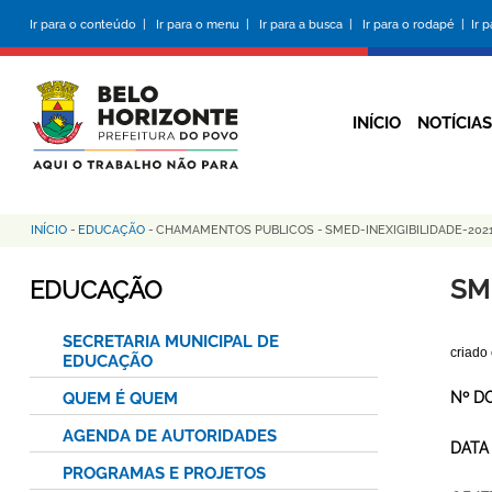
Pular
Ir para o conteúdo |
Ir para o menu |
Ir para a busca |
Ir para o rodapé |
Ir 
para
o
conteúdo
principal
INÍCIO
NOTÍCIAS
INÍCIO
-
EDUCAÇÃO
-
CHAMAMENTOS PUBLICOS
-
SMED-INEXIGIBILIDADE-20
Trilha
de
SM
EDUCAÇÃO
navegação
SECRETARIA MUNICIPAL DE
criado
EDUCAÇÃO
QUEM É QUEM
Nº D
AGENDA DE AUTORIDADES
DATA
PROGRAMAS E PROJETOS