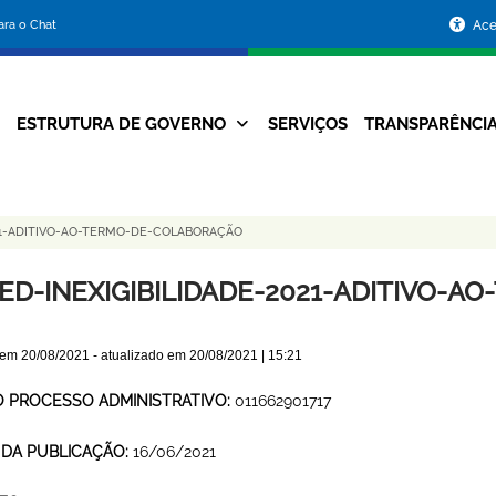
Portal
para o Chat
Ace
da
Prefeitura
ESTRUTURA DE GOVERNO
SERVIÇOS
TRANSPARÊNCI
Navegação
de
Principal
Belo
21-ADITIVO-AO-TERMO-DE-COLABORAÇÃO
Horizonte
ED-INEXIGIBILIDADE-2021-ADITIVO-
 em
20/08/2021
- atualizado em
20/08/2021 | 15:21
O PROCESSO ADMINISTRATIVO:
011662901717
 DA PUBLICAÇÃO:
16/06/2021