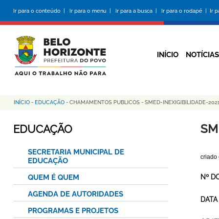
Pular
Ir para o conteúdo |
Ir para o menu |
Ir para a busca |
Ir para o rodapé |
Ir 
para
o
conteúdo
principal
INÍCIO
NOTÍCIAS
INÍCIO
-
EDUCAÇÃO
-
CHAMAMENTOS PUBLICOS
-
SMED-INEXIGIBILIDADE-20
Trilha
de
SM
EDUCAÇÃO
navegação
SECRETARIA MUNICIPAL DE
criado
EDUCAÇÃO
QUEM É QUEM
Nº D
AGENDA DE AUTORIDADES
DATA
PROGRAMAS E PROJETOS