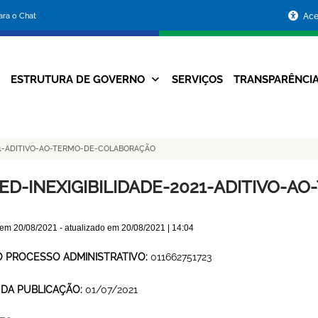
Portal
para o Chat
Ace
da
Prefeitura
ESTRUTURA DE GOVERNO
SERVIÇOS
TRANSPARÊNCI
Navegação
de
Principal
Belo
21-ADITIVO-AO-TERMO-DE-COLABORAÇÃO
Horizonte
ED-INEXIGIBILIDADE-2021-ADITIVO-
 em
20/08/2021
- atualizado em
20/08/2021 | 14:04
O PROCESSO ADMINISTRATIVO:
011662751723
 DA PUBLICAÇÃO:
01/07/2021