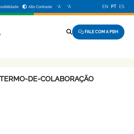
−
+
A
A
EN
PT
ES
ssibilidade
Alto Contraste
FALE COM A PBH
A
AO-TERMO-DE-COLABORAÇÃO