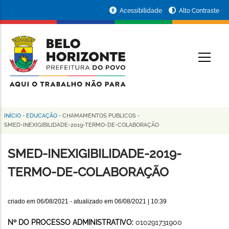
Pular
Portal
Acessibilidade
Alto Contraste
para
da
o
conteúdo
Prefeitura
O
principal
de
Belo
Horizonte
INÍCIO
-
EDUCAÇÃO
-
CHAMAMENTOS PUBLICOS
-
Trilha
SMED-INEXIGIBILIDADE-2019-TERMO-DE-COLABORAÇÃO
de
SMED-INEXIGIBILIDADE-2019-
navegação
TERMO-DE-COLABORAÇÃO
criado em
06/08/2021
- atualizado em
06/08/2021 | 10:39
Nº DO PROCESSO ADMINISTRATIVO:
010291731900