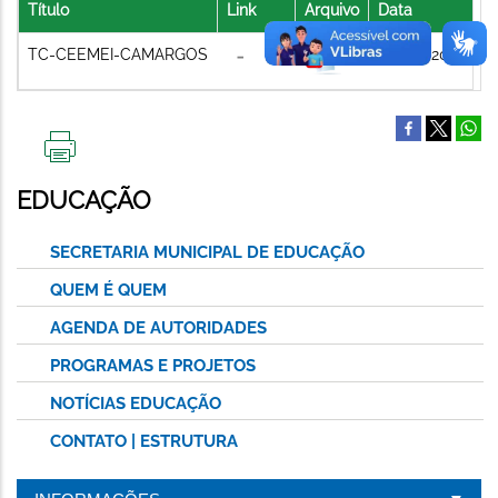
Título
Link
Arquivo
Data
TC-CEEMEI-CAMARGOS
06/08/2021
IMPRIMIR
ESTA
EDUCAÇÃO
PÁGINA
SECRETARIA MUNICIPAL DE EDUCAÇÃO
QUEM É QUEM
AGENDA DE AUTORIDADES
PROGRAMAS E PROJETOS
NOTÍCIAS EDUCAÇÃO
CONTATO | ESTRUTURA