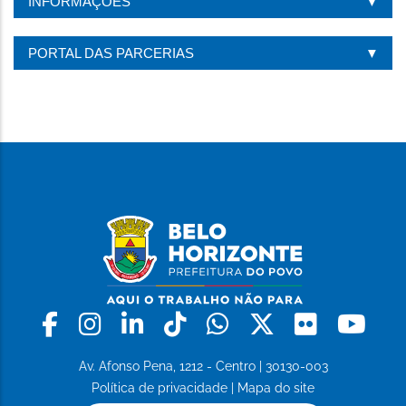
INFORMAÇÕES
PORTAL DAS PARCERIAS
Facebook
Instagram
Linkedin
Tiktok
Whatsapp
X
Flickr
Yo
Av. Afonso Pena, 1212 - Centro | 30130-003
Política de privacidade
|
Mapa do site