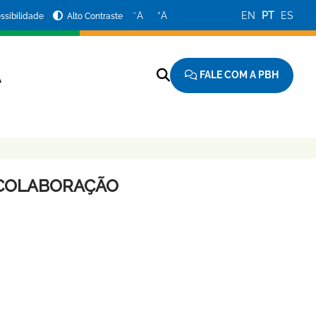
−
+
A
A
EN
PT
ES
ssibilidade
Alto Contraste
FALE COM A PBH
A
-COLABORAÇÃO