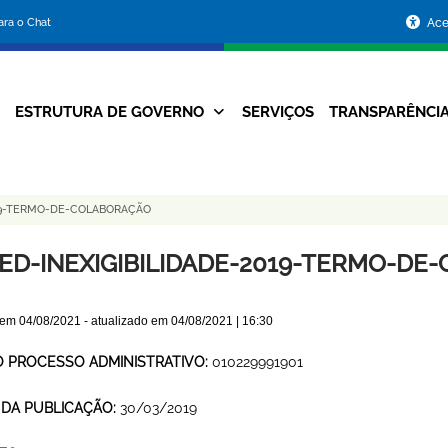
Portal
para o Chat
Ace
da
Prefeitura
ESTRUTURA DE GOVERNO
SERVIÇOS
TRANSPARÊNCI
Navegação
de
Principal
Belo
19-TERMO-DE-COLABORAÇÃO
Horizonte
ED-INEXIGIBILIDADE-2019-TERMO-DE
 em
04/08/2021
- atualizado em
04/08/2021 | 16:30
O PROCESSO ADMINISTRATIVO:
010229991901
 DA PUBLICAÇÃO:
30/03/2019