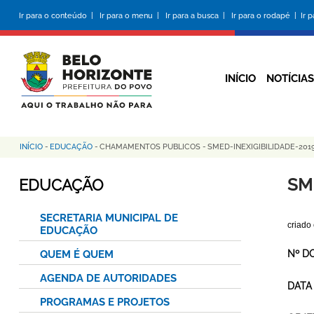
Pular
Ir para o conteúdo |
Ir para o menu |
Ir para a busca |
Ir para o rodapé |
Ir 
para
o
conteúdo
principal
INÍCIO
NOTÍCIAS
INÍCIO
-
EDUCAÇÃO
-
CHAMAMENTOS PUBLICOS
-
SMED-INEXIGIBILIDADE-20
Trilha
de
SM
EDUCAÇÃO
navegação
SECRETARIA MUNICIPAL DE
criado
EDUCAÇÃO
QUEM É QUEM
Nº D
AGENDA DE AUTORIDADES
DATA
PROGRAMAS E PROJETOS