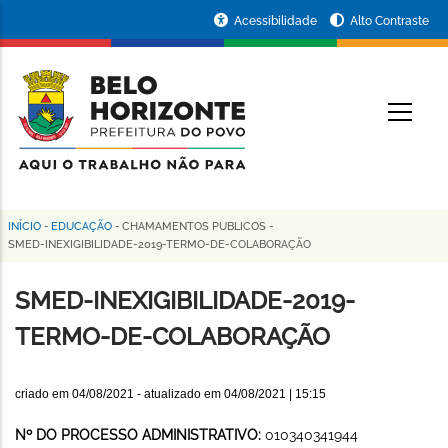
Pular
Portal
Acessibilidade
Alto Contraste
para
da
o
conteúdo
Prefeitura
O
principal
de
Belo
Horizonte
INÍCIO
-
EDUCAÇÃO
-
CHAMAMENTOS PUBLICOS
-
Trilha
SMED-INEXIGIBILIDADE-2019-TERMO-DE-COLABORAÇÃO
de
SMED-INEXIGIBILIDADE-2019-
navegação
TERMO-DE-COLABORAÇÃO
criado em
04/08/2021
- atualizado em
04/08/2021 | 15:15
Nº DO PROCESSO ADMINISTRATIVO:
010340341944