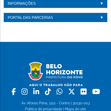
INFORMAÇÕES
PORTAL DAS PARCERIAS
Facebook
Instagram
Linkedin
Tiktok
Whatsapp
X
Flickr
Yo
Av. Afonso Pena, 1212 - Centro | 30130-003
Política de privacidade
|
Mapa do site