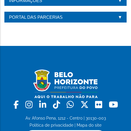
INFORMAÇÕES
PORTAL DAS PARCERIAS
Facebook
Instagram
Linkedin
Tiktok
Whatsapp
X
Flickr
Yo
Av. Afonso Pena, 1212 - Centro | 30130-003
Política de privacidade
|
Mapa do site