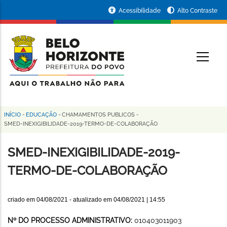
Pular
Portal
Acessibilidade
Alto Contraste
para
da
o
conteúdo
Prefeitura
O
principal
de
Belo
Horizonte
INÍCIO
-
EDUCAÇÃO
-
CHAMAMENTOS PUBLICOS
-
Trilha
SMED-INEXIGIBILIDADE-2019-TERMO-DE-COLABORAÇÃO
de
SMED-INEXIGIBILIDADE-2019-
navegação
TERMO-DE-COLABORAÇÃO
criado em
04/08/2021
- atualizado em
04/08/2021 | 14:55
Nº DO PROCESSO ADMINISTRATIVO:
010403011903