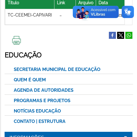
Título
Link
Arquivo
Data
TC-CEEMEI-CAPIVARI
04/08/2021
IMPRIMIR
ESTA
EDUCAÇÃO
PÁGINA
SECRETARIA MUNICIPAL DE EDUCAÇÃO
QUEM É QUEM
AGENDA DE AUTORIDADES
PROGRAMAS E PROJETOS
NOTÍCIAS EDUCAÇÃO
CONTATO | ESTRUTURA