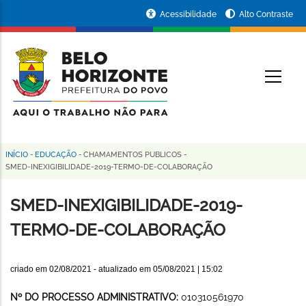
Pular
Portal
Acessibilidade
Alto Contraste
para
da
o
conteúdo
Prefeitura
O
principal
de
Belo
Horizonte
INÍCIO
-
EDUCAÇÃO
-
CHAMAMENTOS PUBLICOS
-
Trilha
SMED-INEXIGIBILIDADE-2019-TERMO-DE-COLABORAÇÃO
de
SMED-INEXIGIBILIDADE-2019-
navegação
TERMO-DE-COLABORAÇÃO
criado em
02/08/2021
- atualizado em
05/08/2021 | 15:02
Nº DO PROCESSO ADMINISTRATIVO:
010310561970