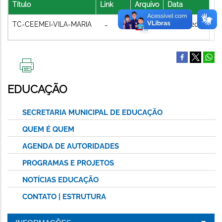
Título
Link
Arquivo
Data
TC-CEEMEI-VILA-MARIA
02/08/2021
IMPRIMIR
ESTA
EDUCAÇÃO
PÁGINA
SECRETARIA MUNICIPAL DE EDUCAÇÃO
QUEM É QUEM
AGENDA DE AUTORIDADES
PROGRAMAS E PROJETOS
NOTÍCIAS EDUCAÇÃO
CONTATO | ESTRUTURA