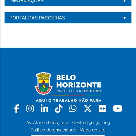
INFORMAÇÕES
PORTAL DAS PARCERIAS
Facebook
Instagram
Linkedin
Tiktok
Whatsapp
X
Flickr
Yo
Av. Afonso Pena, 1212 - Centro | 30130-003
Política de privacidade
|
Mapa do site