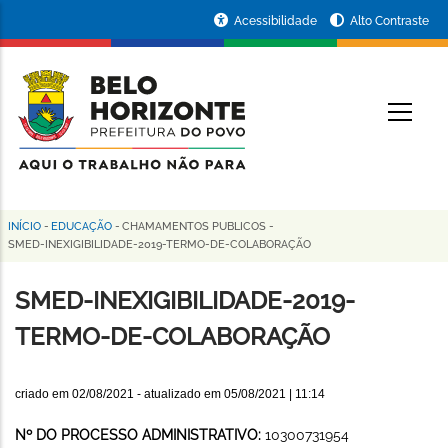
Pular
Portal
Acessibilidade
Alto Contraste
para
da
o
conteúdo
Prefeitura
O
principal
de
Belo
Horizonte
INÍCIO
-
EDUCAÇÃO
-
CHAMAMENTOS PUBLICOS
-
Trilha
SMED-INEXIGIBILIDADE-2019-TERMO-DE-COLABORAÇÃO
de
SMED-INEXIGIBILIDADE-2019-
navegação
TERMO-DE-COLABORAÇÃO
criado em
02/08/2021
- atualizado em
05/08/2021 | 11:14
Nº DO PROCESSO ADMINISTRATIVO:
10300731954