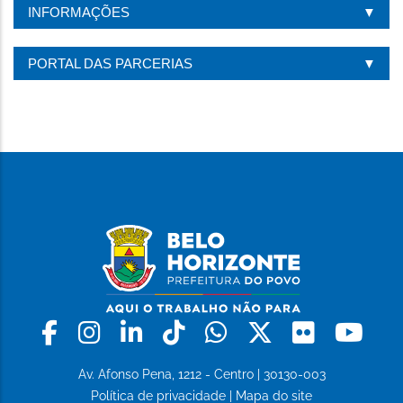
INFORMAÇÕES
PORTAL DAS PARCERIAS
Facebook
Instagram
Linkedin
Tiktok
Whatsapp
X
Flickr
Yo
Av. Afonso Pena, 1212 - Centro | 30130-003
Política de privacidade
|
Mapa do site