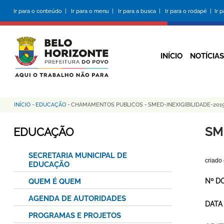
Pular
Ir para o conteúdo |
Ir para o menu |
Ir para a busca |
Ir para o rodapé |
Ir 
para
o
conteúdo
principal
INÍCIO
NOTÍCIAS
INÍCIO
-
EDUCAÇÃO
-
CHAMAMENTOS PUBLICOS
-
SMED-INEXIGIBILIDADE-20
Trilha
de
SM
EDUCAÇÃO
navegação
SECRETARIA MUNICIPAL DE
criado
EDUCAÇÃO
QUEM É QUEM
Nº D
AGENDA DE AUTORIDADES
DATA
PROGRAMAS E PROJETOS