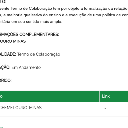
TO:
sente Termo de Colaboração tem por objeto a formalização da relação d
a, a melhoria qualitativa do ensino e a execução de uma política de c
itária em seu sentido mais amplo.
RMAÇÕES COMPLEMENTARES:
 OURO MINAS
LIDADE:
Termo de Colaboração
AÇÃO:
Em Andamento
ÓRICO:
lo
Link
CEEMEI-OURO-MINAS