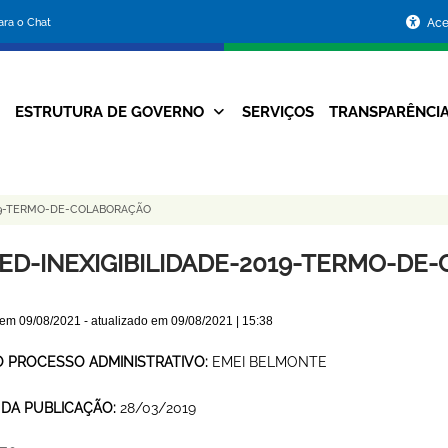
Portal
para o Chat
Ace
da
Prefeitura
ESTRUTURA DE GOVERNO
SERVIÇOS
TRANSPARÊNCI
Navegação
de
Principal
Belo
19-TERMO-DE-COLABORAÇÃO
Horizonte
ED-INEXIGIBILIDADE-2019-TERMO-DE
 em
09/08/2021
- atualizado em
09/08/2021 | 15:38
O PROCESSO ADMINISTRATIVO:
EMEI BELMONTE
 DA PUBLICAÇÃO:
28/03/2019