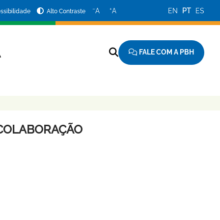
−
+
A
A
EN
PT
ES
ssibilidade
Alto Contraste
FALE COM A PBH
A
-COLABORAÇÃO