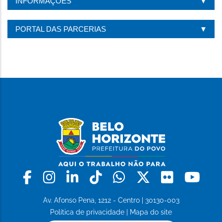
INFORMAÇÕES
PORTAL DAS PARCERIAS
Facebook
Instagram
Linkedin
Tiktok
Whatsapp
X
Flickr
Yo
Av. Afonso Pena, 1212 - Centro | 30130-003
Política de privacidade
|
Mapa do site