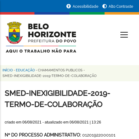
Pular
Portal
Acessibilidade
Alto Contraste
para
da
o
conteúdo
Prefeitura
O
principal
de
Belo
Horizonte
INÍCIO
-
EDUCAÇÃO
-
CHAMAMENTOS PUBLICOS
-
Trilha
SMED-INEXIGIBILIDADE-2019-TERMO-DE-COLABORAÇÃO
de
SMED-INEXIGIBILIDADE-2019-
navegação
TERMO-DE-COLABORAÇÃO
criado em
06/08/2021
- atualizado em
06/08/2021 | 13:26
Nº DO PROCESSO ADMINISTRATIVO:
01201922000101