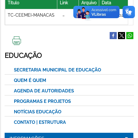
Título
Link
Arquivo
Data
TC-CEEMEI-MANACAS
06/08/2021
IMPRIMIR
ESTA
EDUCAÇÃO
PÁGINA
SECRETARIA MUNICIPAL DE EDUCAÇÃO
QUEM É QUEM
AGENDA DE AUTORIDADES
PROGRAMAS E PROJETOS
NOTÍCIAS EDUCAÇÃO
CONTATO | ESTRUTURA