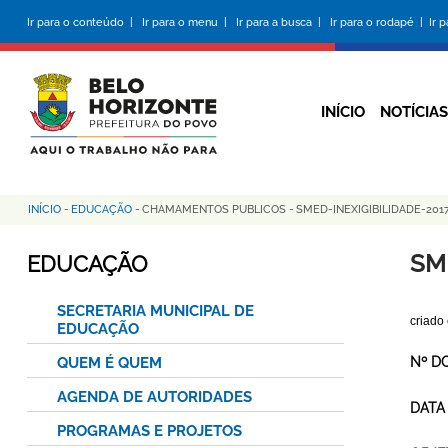
Pular
Ir para o conteúdo |
Ir para o menu |
Ir para a busca |
Ir para o rodapé |
Ir 
para
o
conteúdo
principal
INÍCIO
NOTÍCIAS
INÍCIO
-
EDUCAÇÃO
-
CHAMAMENTOS PUBLICOS
-
SMED-INEXIGIBILIDADE-20
Trilha
de
SM
EDUCAÇÃO
navegação
SECRETARIA MUNICIPAL DE
criado
EDUCAÇÃO
QUEM É QUEM
Nº D
AGENDA DE AUTORIDADES
DATA
PROGRAMAS E PROJETOS