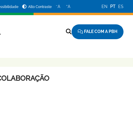
−
+
A
A
EN
PT
ES
ssibilidade
Alto Contraste
FALE COM A PBH
A
-COLABORAÇÃO