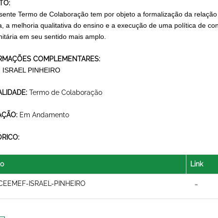
TO:
sente Termo de Colaboração tem por objeto a formalização da relação d
a, a melhoria qualitativa do ensino e a execução de uma política de c
itária em seu sentido mais amplo.
RMAÇÕES COMPLEMENTARES:
 ISRAEL PINHEIRO
LIDADE:
Termo de Colaboração
AÇÃO:
Em Andamento
ÓRICO:
lo
Link
CEEMEF-ISRAEL-PINHEIRO