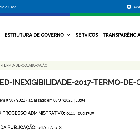
Portal
para o Chat
Ace
da
Prefeitura
ESTRUTURA DE GOVERNO
SERVIÇOS
TRANSPARÊNCI
Navegação
de
Principal
Belo
17-TERMO-DE-COLABORAÇÃO
Horizonte
ED-INEXIGIBILIDADE-2017-TERMO-DE
 em
07/07/2021
- atualizado em
08/07/2021 | 13:04
O PROCESSO ADMINISTRATIVO:
011642601785
 DA PUBLICAÇÃO:
06/01/2018