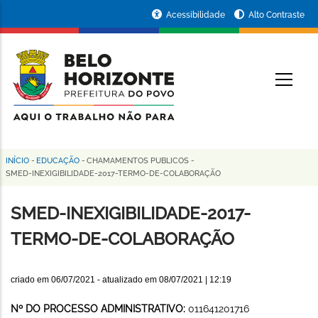
Pular
Portal
Acessibilidade
Alto Contraste
para
da
o
conteúdo
Prefeitura
O
principal
de
Belo
Horizonte
INÍCIO
-
EDUCAÇÃO
-
CHAMAMENTOS PUBLICOS
-
Trilha
SMED-INEXIGIBILIDADE-2017-TERMO-DE-COLABORAÇÃO
de
SMED-INEXIGIBILIDADE-2017-
navegação
TERMO-DE-COLABORAÇÃO
criado em
06/07/2021
- atualizado em
08/07/2021 | 12:19
Nº DO PROCESSO ADMINISTRATIVO:
011641201716