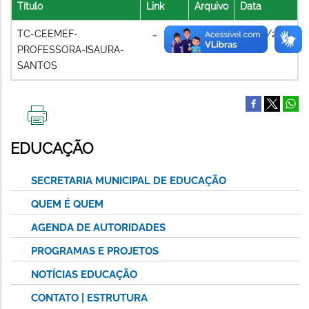
Título
Link
Arquivo
Data
TC-CEEMEF-
06/07/2021
PROFESSORA-ISAURA-
SANTOS
IMPRIMIR
ESTA
EDUCAÇÃO
PÁGINA
SECRETARIA MUNICIPAL DE EDUCAÇÃO
QUEM É QUEM
AGENDA DE AUTORIDADES
PROGRAMAS E PROJETOS
NOTÍCIAS EDUCAÇÃO
CONTATO | ESTRUTURA