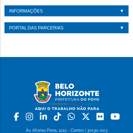
INFORMAÇÕES
PORTAL DAS PARCERIAS
Facebook
Instagram
Linkedin
Tiktok
Whatsapp
X
Flickr
Yo
Av. Afonso Pena, 1212 - Centro | 30130-003