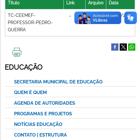
Título
Link
Arquivo
Data
TC-CEEMEF-
09/07/2021
PROFESSOR-PEDRO-
GUERRA
IMPRIMIR
ESTA
EDUCAÇÃO
PÁGINA
SECRETARIA MUNICIPAL DE EDUCAÇÃO
QUEM É QUEM
AGENDA DE AUTORIDADES
PROGRAMAS E PROJETOS
NOTÍCIAS EDUCAÇÃO
CONTATO | ESTRUTURA