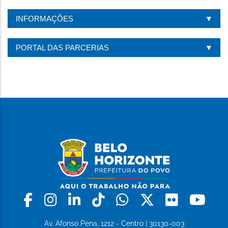
INFORMAÇÕES
PORTAL DAS PARCERIAS
Facebook
Instagram
Linkedin
Tiktok
Whatsapp
X
Flickr
Yo
Av. Afonso Pena, 1212 - Centro | 30130-003