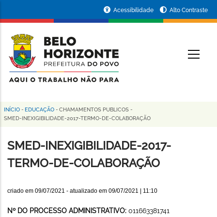
Pular
Portal
Acessibilidade
Alto Contraste
para
da
o
conteúdo
Prefeitura
O
principal
de
Belo
Horizonte
INÍCIO
-
EDUCAÇÃO
-
CHAMAMENTOS PUBLICOS
-
Trilha
SMED-INEXIGIBILIDADE-2017-TERMO-DE-COLABORAÇÃO
de
SMED-INEXIGIBILIDADE-2017-
navegação
TERMO-DE-COLABORAÇÃO
criado em
09/07/2021
- atualizado em
09/07/2021 | 11:10
Nº DO PROCESSO ADMINISTRATIVO:
011663381741