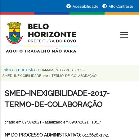
Pular
Portal
Acessibilidade
Alto Contraste
para
da
o
conteúdo
Prefeitura
O
principal
de
Belo
Horizonte
INÍCIO
-
EDUCAÇÃO
-
CHAMAMENTOS PUBLICOS
-
Trilha
SMED-INEXIGIBILIDADE-2017-TERMO-DE-COLABORAÇÃO
de
SMED-INEXIGIBILIDADE-2017-
navegação
TERMO-DE-COLABORAÇÃO
criado em
09/07/2021
- atualizado em
09/07/2021 | 10:17
Nº DO PROCESSO ADMINISTRATIVO:
011662831751