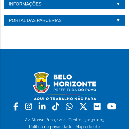
INFORMAÇÕES
PORTAL DAS PARCERIAS
Facebook
Instagram
Linkedin
Tiktok
Whatsapp
X
Flickr
Yo
Av. Afonso Pena, 1212 - Centro | 30130-003
Política de privacidade
|
Mapa do site