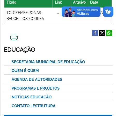
Título
Link
Arquivo
Data
TC-CEEMEF-JONAS-
06/07/2021
BARCELLOS-CORREA
IMPRIMIR
ESTA
EDUCAÇÃO
PÁGINA
SECRETARIA MUNICIPAL DE EDUCAÇÃO
QUEM É QUEM
AGENDA DE AUTORIDADES
PROGRAMAS E PROJETOS
NOTÍCIAS EDUCAÇÃO
CONTATO | ESTRUTURA