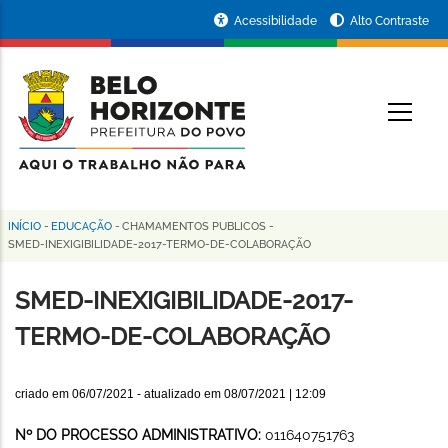
Pular
Portal
Acessibilidade
Alto Contraste
para
da
o
conteúdo
Prefeitura
O
principal
de
Belo
Horizonte
INÍCIO
-
EDUCAÇÃO
-
CHAMAMENTOS PUBLICOS
-
Trilha
SMED-INEXIGIBILIDADE-2017-TERMO-DE-COLABORAÇÃO
de
SMED-INEXIGIBILIDADE-2017-
navegação
TERMO-DE-COLABORAÇÃO
criado em
06/07/2021
- atualizado em
08/07/2021 | 12:09
Nº DO PROCESSO ADMINISTRATIVO:
011640751763