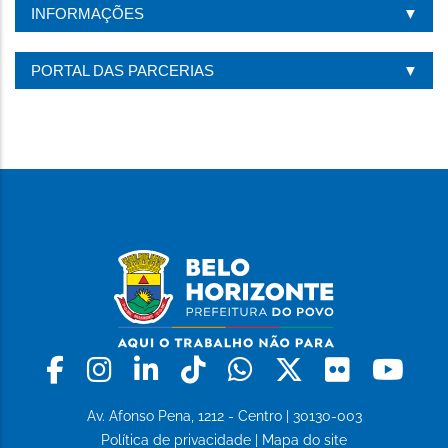
INFORMAÇÕES
PORTAL DAS PARCERIAS
Facebook
Instagram
Linkedin
Tiktok
Whatsapp
X
Flickr
Yo
Av. Afonso Pena, 1212 - Centro | 30130-003
Política de privacidade
|
Mapa do site