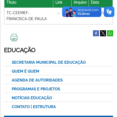
Título
Link
Arquivo
Data
TC-CEEMEF-
08/07/2021
FRANCISCA-DE-PAULA
IMPRIMIR
ESTA
EDUCAÇÃO
PÁGINA
SECRETARIA MUNICIPAL DE EDUCAÇÃO
QUEM É QUEM
AGENDA DE AUTORIDADES
PROGRAMAS E PROJETOS
NOTÍCIAS EDUCAÇÃO
CONTATO | ESTRUTURA