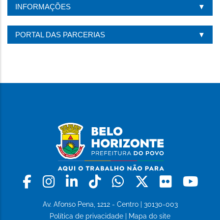
INFORMAÇÕES
PORTAL DAS PARCERIAS
Facebook
Instagram
Linkedin
Tiktok
Whatsapp
X
Flickr
Yo
Av. Afonso Pena, 1212 - Centro | 30130-003
Política de privacidade
|
Mapa do site