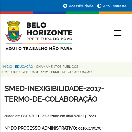
Pular
Portal
Acessibilidade
Alto Contraste
para
da
o
conteúdo
Prefeitura
O
principal
de
Belo
Horizonte
INÍCIO
-
EDUCAÇÃO
-
CHAMAMENTOS PUBLICOS
-
Trilha
SMED-INEXIGIBILIDADE-2017-TERMO-DE-COLABORAÇÃO
de
SMED-INEXIGIBILIDADE-2017-
navegação
TERMO-DE-COLABORAÇÃO
criado em
08/07/2021
- atualizado em
08/07/2021 | 15:23
Nº DO PROCESSO ADMINISTRATIVO:
011661351764