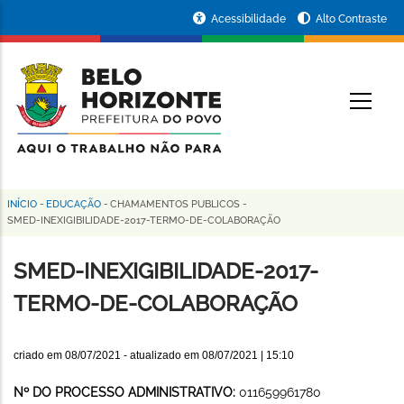
Pular
Portal
Acessibilidade
Alto Contraste
para
da
o
conteúdo
Prefeitura
O
principal
de
Belo
Horizonte
INÍCIO
-
EDUCAÇÃO
-
CHAMAMENTOS PUBLICOS
-
Trilha
SMED-INEXIGIBILIDADE-2017-TERMO-DE-COLABORAÇÃO
de
SMED-INEXIGIBILIDADE-2017-
navegação
TERMO-DE-COLABORAÇÃO
criado em
08/07/2021
- atualizado em
08/07/2021 | 15:10
Nº DO PROCESSO ADMINISTRATIVO:
011659961780