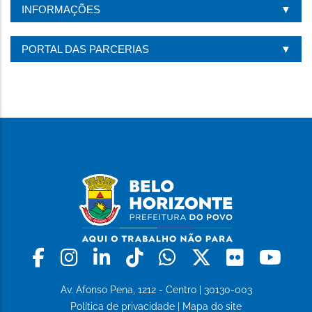
INFORMAÇÕES
PORTAL DAS PARCERIAS
Facebook
Instagram
Linkedin
Tiktok
Whatsapp
X
Flickr
Yo
Av. Afonso Pena, 1212 - Centro | 30130-003
Política de privacidade
|
Mapa do site