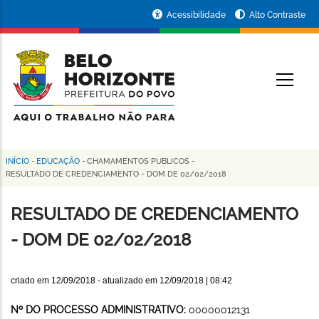
Pular
Portal
Acessibilidade
Alto Contraste
para
da
o
conteúdo
Prefeitura
O
principal
de
Belo
Horizonte
INÍCIO
-
EDUCAÇÃO
-
CHAMAMENTOS PUBLICOS
-
Trilha
RESULTADO DE CREDENCIAMENTO - DOM DE 02/02/2018
de
RESULTADO DE CREDENCIAMENTO
navegação
- DOM DE 02/02/2018
criado em
12/09/2018
- atualizado em
12/09/2018 | 08:42
Nº DO PROCESSO ADMINISTRATIVO:
00000012131