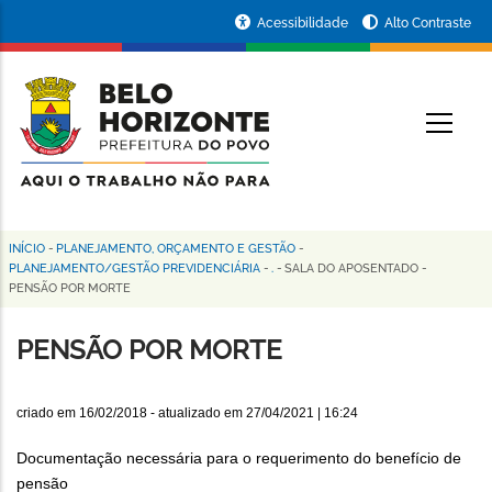
Pular
Portal
Acessibilidade
Alto Contraste
para
da
o
conteúdo
Prefeitura
O
principal
de
Belo
Horizonte
INÍCIO
-
PLANEJAMENTO, ORÇAMENTO E GESTÃO
-
Trilha
PLANEJAMENTO/GESTÃO PREVIDENCIÁRIA
-
.
-
SALA DO APOSENTADO
-
PENSÃO POR MORTE
de
navegação
PENSÃO POR MORTE
criado em
16/02/2018
- atualizado em
27/04/2021 | 16:24
Documentação necessária para o requerimento do benefício de
pensão