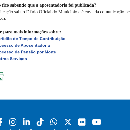
fico sabendo que a aposentadoria foi publicada?
licação sai no Diário Oficial do Município e é enviada comunicação pel
sso.
e para mais informações sobre:
rtidão de Tempo de Contribuição
ocesso de Aposentadoria
ocesso de Pensão por Morte
tros Serviços
IMPRIMIR
ESTA
PÁGINA
Facebook
Instagram
Linkedin
Tiktok
Whatsapp
X
Flickr
Youtu