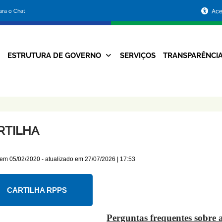
Portal
para o Chat
Ace
da
Prefeitura
ESTRUTURA DE GOVERNO
SERVIÇOS
TRANSPARÊNCI
Navegação
de
Principal
Belo
Horizonte
RTILHA
 em
05/02/2020
- atualizado em
27/07/2026 | 17:53
CARTILHA RPPS
Perguntas frequentes sobre 