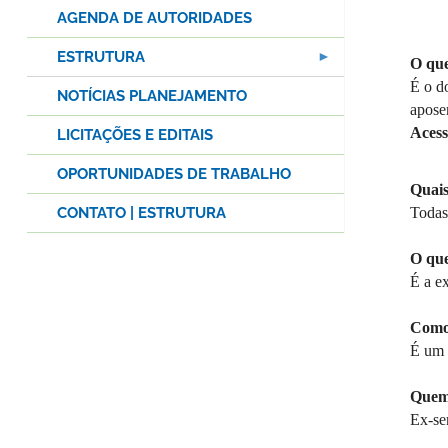
AGENDA DE AUTORIDADES
ESTRUTURA
O que
É o d
NOTÍCIAS PLANEJAMENTO
aposen
Acess
LICITAÇÕES E EDITAIS
OPORTUNIDADES DE TRABALHO
Quais
CONTATO | ESTRUTURA
Todas 
O que
É a e
Como 
É um 
Quem 
Ex-se