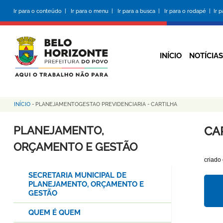
Pular
Ir para o conteúdo |
Ir para o menu |
Ir para a busca |
Ir para o rodapé |
Ir 
para
o
conteúdo
principal
INÍCIO
NOTÍCIAS
INÍCIO
-
PLANEJAMENTOGESTAO PREVIDENCIARIA
-
CARTILHA
Trilha
de
PLANEJAMENTO,
CA
navegação
ORÇAMENTO E GESTÃO
criado
SECRETARIA MUNICIPAL DE
PLANEJAMENTO, ORÇAMENTO E
GESTÃO
QUEM É QUEM