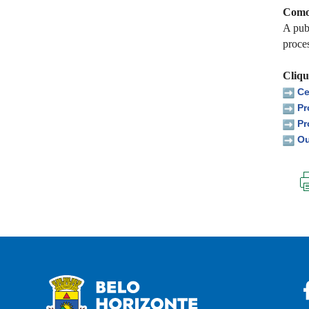
Como 
A pub
proce
Cliqu
Ce
Pr
Pr
Ou