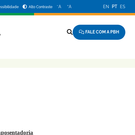
−
+
A
A
EN
PT
ES
ssibilidade
Alto Contraste
FALE COM A PBH
A
aposentadoria