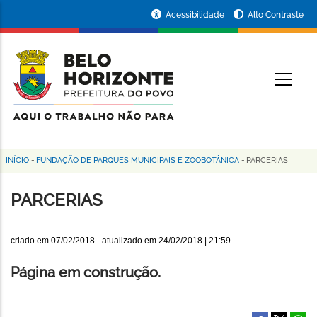
Pular
Portal
Acessibilidade
Alto Contraste
para
da
o
conteúdo
Prefeitura
O
principal
de
Belo
Horizonte
INÍCIO
-
FUNDAÇÃO DE PARQUES MUNICIPAIS E ZOOBOTÂNICA
-
PARCERIAS
Trilha
de
PARCERIAS
navegação
criado em
07/02/2018
- atualizado em
24/02/2018 | 21:59
Página em construção.