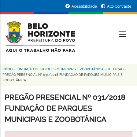
Pular
Portal
Acessibilidade
Alto Contraste
para
da
o
conteúdo
Prefeitura
O
principal
de
Belo
Horizonte
INÍCIO
-
FUNDAÇÃO DE PARQUES MUNICIPAIS E ZOOBOTÂNICA
-
LICITACAO
-
Trilha
PREGÃO PRESENCIAL Nº 031/2018 FUNDAÇÃO DE PARQUES MUNICIPAIS E
ZOOBOTÂNICA
de
navegação
PREGÃO PRESENCIAL Nº 031/2018
FUNDAÇÃO DE PARQUES
MUNICIPAIS E ZOOBOTÂNICA