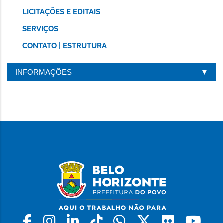
LICITAÇÕES E EDITAIS
SERVIÇOS
CONTATO | ESTRUTURA
INFORMAÇÕES
Facebook
Instagram
Linkedin
Tiktok
Whatsapp
X
Flickr
Yo