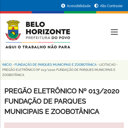
Pular
Portal
Acessibilidade
Alto Contraste
para
da
o
conteúdo
Prefeitura
O
principal
de
Belo
Horizonte
INÍCIO
-
FUNDAÇÃO DE PARQUES MUNICIPAIS E ZOOBOTÂNICA
-
LICITACAO
-
Trilha
PREGÃO ELETRÔNICO Nº 013/2020 FUNDAÇÃO DE PARQUES MUNICIPAIS E
ZOOBOTÂNICA
de
navegação
PREGÃO ELETRÔNICO Nº 013/2020
FUNDAÇÃO DE PARQUES
MUNICIPAIS E ZOOBOTÂNICA