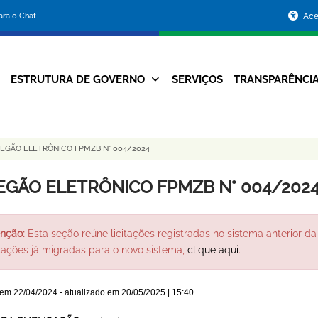
Portal
para o Chat
Ace
da
Prefeitura
ESTRUTURA DE GOVERNO
SERVIÇOS
TRANSPARÊNCI
Navegação
de
Principal
Belo
EGÃO ELETRÔNICO FPMZB N° 004/2024
Horizonte
EGÃO ELETRÔNICO FPMZB N° 004/202
nção:
Esta seção reúne licitações registradas no sistema anterior da 
itações já migradas para o novo sistema,
clique aqui
.
 em
22/04/2024
- atualizado em
20/05/2025 | 15:40