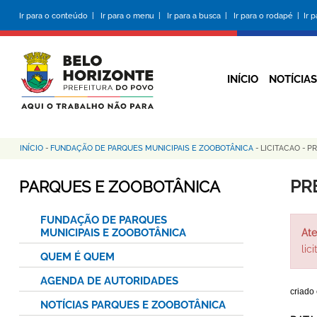
Pular
Ir para o conteúdo |
Ir para o menu |
Ir para a busca |
Ir para o rodapé |
Ir 
para
o
conteúdo
principal
INÍCIO
NOTÍCIAS
INÍCIO
-
FUNDAÇÃO DE PARQUES MUNICIPAIS E ZOOBOTÂNICA
-
LICITACAO
-
PR
Trilha
de
PR
PARQUES E ZOOBOTÂNICA
navegação
FUNDAÇÃO DE PARQUES
MUNICIPAIS E ZOOBOTÂNICA
Ate
lic
QUEM É QUEM
AGENDA DE AUTORIDADES
criado
NOTÍCIAS PARQUES E ZOOBOTÂNICA