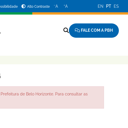
−
+
A
A
EN
PT
ES
ssibilidade
Alto Contraste
FALE COM A PBH
A
4
Prefeitura de Belo Horizonte. Para consultar as