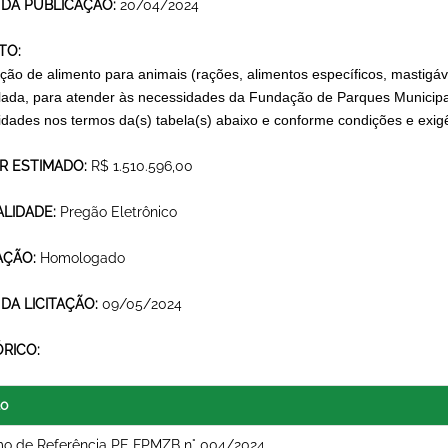
 DA PUBLICAÇÃO:
20/04/2024
TO:
ição de alimento para animais (rações, alimentos específicos, mastigá
lada, para atender às necessidades da Fundação de Parques Municipa
idades nos termos da(s) tabela(s) abaixo e conforme condições e exig
R ESTIMADO:
R$ 1.510.596,00
LIDADE:
Pregão Eletrônico
AÇÃO:
Homologado
 DA LICITAÇÃO:
09/05/2024
ÓRICO:
lo
mo de Referência PE FPMZB n° 004/2024