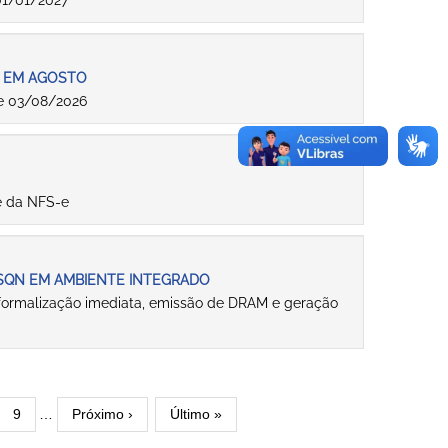
 01/01/2027
S EM AGOSTO
de 03/08/2026
e da NFS-e
SSQN EM AMBIENTE INTEGRADO
 formalização imediata, emissão de DRAM e geração
ão
na
Página
9
…
Próxima
Próximo ›
Última
Último »
página
página