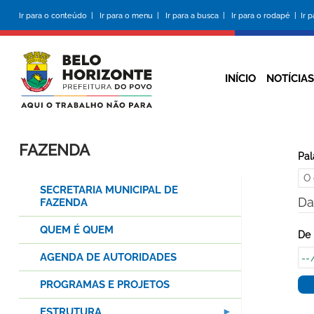
Pular
Ir para o conteúdo |
Ir para o menu |
Ir para a busca |
Ir para o rodapé |
Ir 
para
o
conteúdo
principal
INÍCIO
NOTÍCIAS
FAZENDA
Pal
SECRETARIA MUNICIPAL DE
Da
FAZENDA
QUEM É QUEM
De
AGENDA DE AUTORIDADES
PROGRAMAS E PROJETOS
ESTRUTURA