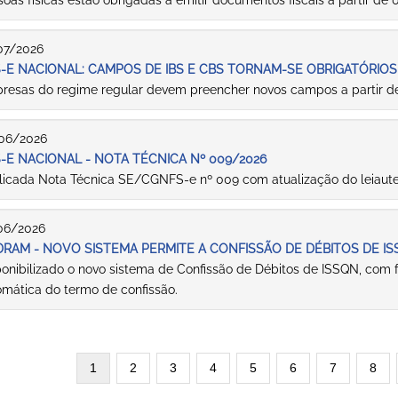
oas físicas estão obrigadas a emitir documentos fiscais a partir de
07/2026
-E NACIONAL: CAMPOS DE IBS E CBS TORNAM-SE OBRIGATÓRIO
resas do regime regular devem preencher novos campos a partir 
06/2026
-E NACIONAL - NOTA TÉCNICA Nº 009/2026
licada Nota Técnica SE/CGNFS-e nº 009 com atualização do leiaut
06/2026
DRAM - NOVO SISTEMA PERMITE A CONFISSÃO DE DÉBITOS DE I
ponibilizado o novo sistema de Confissão de Débitos de ISSQN, com
omática do termo de confissão.
Paginaç
Página
1
Página
2
Página
3
Página
4
Página
5
Página
6
Página
7
Pági
8
atual