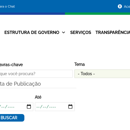
Portal
para o Chat
Ace
da
Prefeitura
ESTRUTURA DE GOVERNO
SERVIÇOS
TRANSPARÊNCI
Navegação
de
Principal
Belo
Horizonte
Tema
avras-chave
ta de Publicação
Até