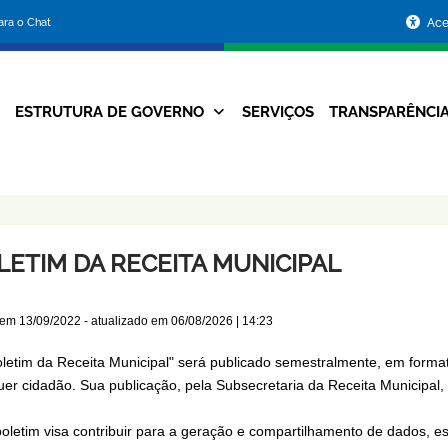
Portal
para o Chat
Ace
da
Prefeitura
ESTRUTURA DE GOVERNO
SERVIÇOS
TRANSPARÊNCI
Navegação
de
Principal
Belo
Horizonte
LETIM DA RECEITA MUNICIPAL
 em
13/09/2022
- atualizado em
06/08/2026 | 14:23
letim da Receita Municipal" será publicado semestralmente, em formato
er cidadão. Sua publicação, pela Subsecretaria da Receita Municipal, é
boletim visa contribuir para a geração e compartilhamento de dados, es