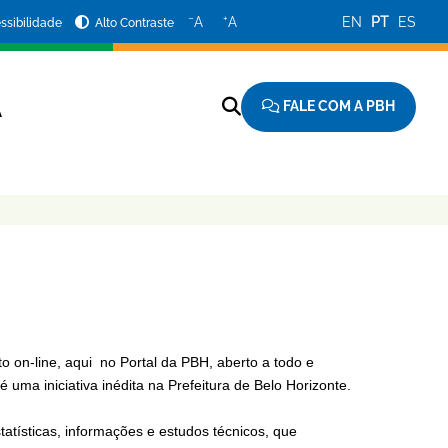
−
+
A
A
EN
PT
ES
ssibilidade
Alto Contraste
FALE COM A PBH
A
 on-line, aqui no Portal da PBH, aberto a todo e
 uma iniciativa inédita na Prefeitura de Belo Horizonte.
tatísticas, informações e estudos técnicos, que