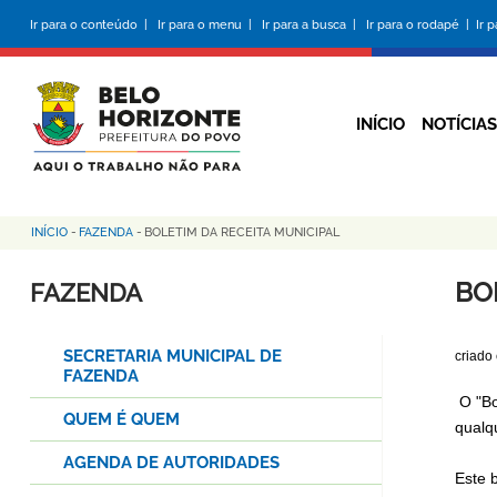
Pular
Ir para o conteúdo |
Ir para o menu |
Ir para a busca |
Ir para o rodapé |
Ir 
para
o
conteúdo
principal
INÍCIO
NOTÍCIAS
INÍCIO
-
FAZENDA
-
BOLETIM DA RECEITA MUNICIPAL
Trilha
de
BO
FAZENDA
navegação
SECRETARIA MUNICIPAL DE
criado
FAZENDA
O "Bo
QUEM É QUEM
qualqu
AGENDA DE AUTORIDADES
Este 