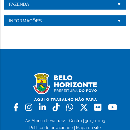
ESTA
FAZENDA
PÁGINA
INFORMAÇÕES
Facebook
Instagram
Linkedin
Tiktok
Whatsapp
X
Flickr
Yo
Av. Afonso Pena, 1212 - Centro | 30130-003
Política de privacidade
|
Mapa do site