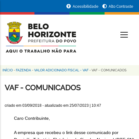
Pular
Portal
Acessibilidade
Alto Contraste
para
da
o
conteúdo
Prefeitura
O
principal
de
Belo
Horizonte
INÍCIO
-
FAZENDA
-
VALOR ADICIONADO FISCAL - VAF
-
VAF - COMUNICADOS
Trilha
de
VAF - COMUNICADOS
navegação
criado em
03/09/2018
- atualizado em
25/07/2023 | 10:47
Caro Contribuinte,
A empresa que recebeu o link desse comunicado por