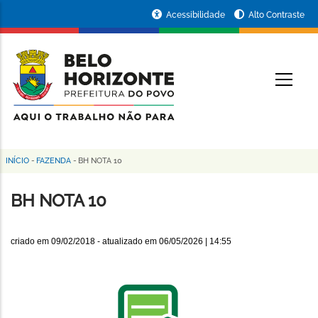
Pular
Portal
Acessibilidade
Alto Contraste
para
da
o
conteúdo
Prefeitura
O
principal
de
Belo
Horizonte
INÍCIO
-
FAZENDA
-
BH NOTA 10
Trilha
de
BH NOTA 10
navegação
criado em
09/02/2018
- atualizado em
06/05/2026 | 14:55