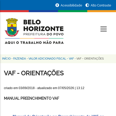
Pular
Portal
Acessibilidade
Alto Contraste
para
da
o
conteúdo
Prefeitura
O
principal
de
Belo
Horizonte
INÍCIO
-
FAZENDA
-
VALOR ADICIONADO FISCAL - VAF
-
VAF - ORIENTAÇÕES
Trilha
de
VAF - ORIENTAÇÕES
navegação
criado em
03/09/2018
- atualizado em
07/05/2026 | 13:12
MANUAL PREENCHIMENTO VAF