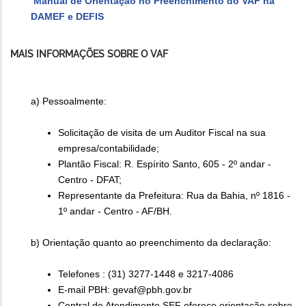
Manual de Orientação no Preenchimento do VAF na
DAMEF e DEFIS
MAIS INFORMAÇÕES SOBRE O VAF
a) Pessoalmente:
Solicitação de visita de um Auditor Fiscal na sua
empresa/contabilidade;
Plantão Fiscal: R. Espírito Santo, 605 - 2º andar -
Centro - DFAT;
Representante da Prefeitura: Rua da Bahia, nº 1816 -
1º andar - Centro - AF/BH.
b) Orientação quanto ao preenchimento da declaração:
Telefones : (31) 3277-1448 e 3217-4086
E-mail PBH: gevaf@pbh.gov.br
Central de Atendimento SEF oferece orientação sobre