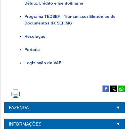
Débito/Crédito e Isento/Imune
Programa TEDSEF - Transmissor Eletrônico de
Documentos da SEF/MG
Resolução
Portaria
Legislação do VAF
IMPRIMIR
ESTA
FAZENDA
PÁGINA
INFORMAÇÕES