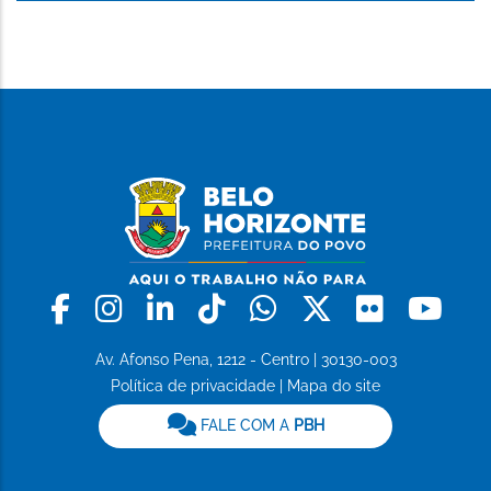
Facebook
Instagram
Linkedin
Tiktok
Whatsapp
X
Flickr
Yo
Av. Afonso Pena, 1212 - Centro | 30130-003
Política de privacidade
|
Mapa do site
FALE COM A
PBH