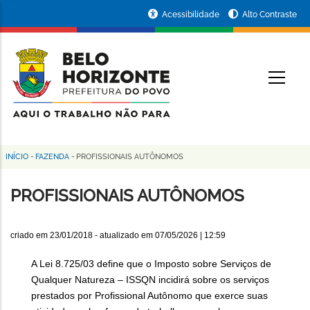
Pular
Portal
Acessibilidade
Alto Contraste
para
da
o
conteúdo
Prefeitura
O
principal
de
Belo
Horizonte
INÍCIO
-
FAZENDA
-
PROFISSIONAIS AUTÔNOMOS
Trilha
de
PROFISSIONAIS AUTÔNOMOS
navegação
criado em
23/01/2018
- atualizado em
07/05/2026 | 12:59
A Lei 8.725/03 define que o Imposto sobre Serviços de
Qualquer Natureza – ISSQN incidirá sobre os serviços
prestados por Profissional Autônomo que exerce suas