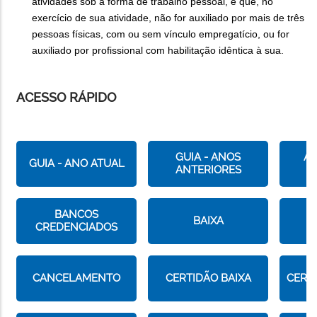
atividades sob a forma de trabalho pessoal, e que, no
exercício de sua atividade, não for auxiliado por mais de três
pessoas físicas, com ou sem vínculo empregatício, ou for
auxiliado por profissional com habilitação idêntica à sua.
ACESSO RÁPIDO
GUIA - ANOS
AT
GUIA - ANO ATUAL
ANTERIORES
C
BANCOS
BAIXA
B
CREDENCIADOS
CANCELAMENTO
CERTIDÃO BAIXA
CERT