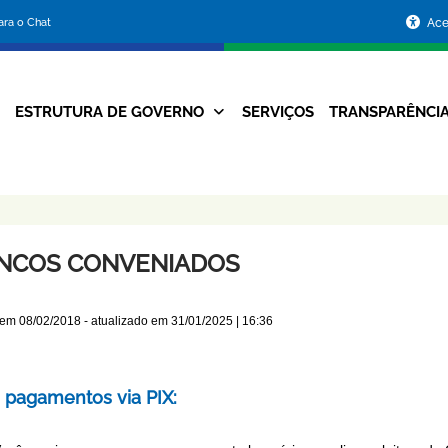
Portal
para o Chat
Ace
da
Prefeitura
ESTRUTURA DE GOVERNO
SERVIÇOS
TRANSPARÊNCI
Navegação
de
Principal
Belo
Horizonte
NCOS CONVENIADOS
 em
08/02/2018
- atualizado em
31/01/2025 | 16:36
 pagamentos via PIX: