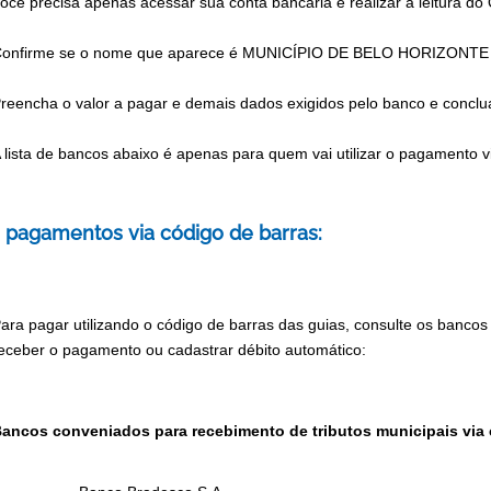
ocê precisa apenas acessar sua conta bancária e realizar a leitura do
onfirme se o nome que aparece é MUNICÍPIO DE BELO HORIZONTE
reencha o valor a pagar e demais dados exigidos pelo banco e concl
 lista de bancos abaixo é apenas para quem vai utilizar o pagamento v
 pagamentos via código de barras:
ara pagar utilizando o código de barras das guias, consulte os banco
eceber o pagamento ou cadastrar débito automático:
ancos conveniados para recebimento de tributos municipais via 