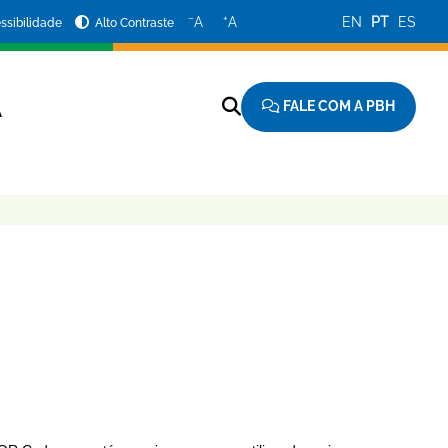
−
+
A
A
EN
PT
ES
ssibilidade
Alto Contraste
FALE COM A PBH
A