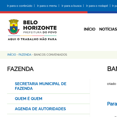
Pular
Ir para o conteúdo |
Ir para o menu |
Ir para a busca |
Ir para o rodapé |
Ir 
para
o
conteúdo
principal
INÍCIO
NOTÍCIAS
INÍCIO
-
FAZENDA
-
BANCOS CONVENIADOS
Trilha
de
BA
FAZENDA
navegação
SECRETARIA MUNICIPAL DE
criado
FAZENDA
QUEM É QUEM
Para
AGENDA DE AUTORIDADES