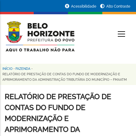
Pular
Portal
Acessibilidade
Alto Contraste
para
da
o
conteúdo
Prefeitura
O
principal
de
Belo
Horizonte
INÍCIO
-
FAZENDA
-
Trilha
RELATÓRIO DE PRESTAÇÃO DE CONTAS DO FUNDO DE MODERNIZAÇÃO E
APRIMORAMENTO DA ADMINISTRAÇÃO TRIBUTÁRIA DO MUNICÍPIO – FMAATM
de
navegação
RELATÓRIO DE PRESTAÇÃO DE
CONTAS DO FUNDO DE
MODERNIZAÇÃO E
APRIMORAMENTO DA