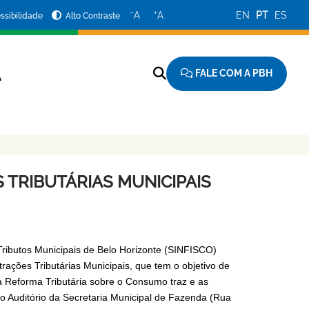
−
+
A
A
EN
PT
ES
ssibilidade
Alto Contraste
FALE COM A PBH
A
 TRIBUTÁRIAS MUNICIPAIS
 Tributos Municipais de Belo Horizonte (SINFISCO)
trações Tributárias Municipais, que tem o objetivo de
a Reforma Tributária sobre o Consumo traz e as
no Auditório da Secretaria Municipal de Fazenda (Rua