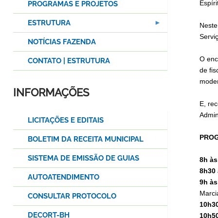
Espíri
PROGRAMAS E PROJETOS
ESTRUTURA
Neste
Servi
NOTÍCIAS FAZENDA
O enc
CONTATO | ESTRUTURA
de fi
moder
INFORMAÇÕES
E, re
Admini
LICITAÇÕES E EDITAIS
PRO
BOLETIM DA RECEITA MUNICIPAL
SISTEMA DE EMISSÃO DE GUIAS
8h às
8h30 
AUTOATENDIMENTO
9h às
Marci
CONSULTAR PROTOCOLO
10h30
DECORT-BH
10h50