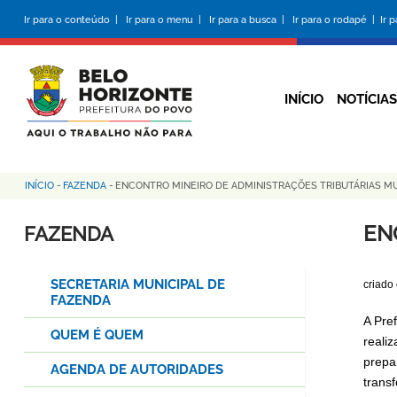
Pular
Ir para o conteúdo |
Ir para o menu |
Ir para a busca |
Ir para o rodapé |
Ir 
para
o
conteúdo
principal
INÍCIO
NOTÍCIAS
INÍCIO
-
FAZENDA
-
ENCONTRO MINEIRO DE ADMINISTRAÇÕES TRIBUTÁRIAS MU
Trilha
de
EN
FAZENDA
navegação
SECRETARIA MUNICIPAL DE
criado
FAZENDA
A Pre
QUEM É QUEM
reali
prepa
AGENDA DE AUTORIDADES
trans