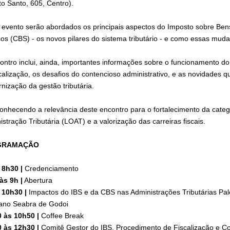
to Santo, 605, Centro).
 evento serão abordados os principais aspectos do Imposto sobre Bens
ços (CBS) - os novos pilares do sistema tributário - e como essas muda
ontro inclui, ainda, importantes informações sobre o funcionamento d
scalização, os desafios do contencioso administrativo, e as novidades 
nização da gestão tributária.
conhecendo a relevância deste encontro para o fortalecimento da cate
stração Tributária (LOAT) e a valorização das carreiras fiscais.
GRAMAÇÃO
 8h30 |
Credenciamento
às 9h |
Abertura
 10h30 |
Impactos do IBS e da CBS nas Administrações Tributárias Pal
ano Seabra de Godoi
 às 10h50 |
Coffee Break
 às 12h30 |
Comitê Gestor do IBS, Procedimento de Fiscalização e Co