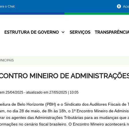
Portal
para o Chat
Ace
da
Prefeitura
ESTRUTURA DE GOVERNO
SERVIÇOS
TRANSPARÊNCI
Navegação
de
Principal
Belo
NICIPAIS
Horizonte
CONTRO MINEIRO DE ADMINISTRAÇÕES
 em
25/04/2025
- atualizado em
27/05/2025 | 10:05
feitura de Belo Horizonte (PBH) e o Sindicato dos Auditores Fiscais de
zam, no dia 28 de maio, de 8h às 18h, o 1º Encontro Mineiro de Adminis
rar os agentes das Administrações Tributárias para as mudanças que 
formações no cenário fiscal brasileiro. O Encontro Mineiro acontecerá 