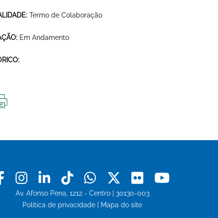
LIDADE:
Termo de Colaboração
AÇÃO:
Em Andamento
ÓRICO:
IMPRIMIR
ESTA
PÁGINA
Facebook
Instagram
Linkedin
Tiktok
Whatsapp
X
Flickr
Youtu
Av. Afonso Pena, 1212 - Centro | 30130-003
Política de privacidade
|
Mapa do site