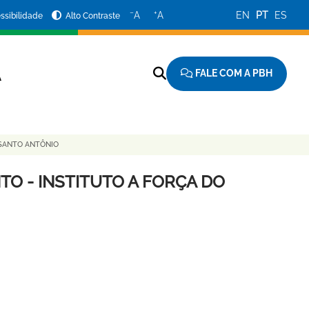
−
+
A
A
EN
PT
ES
ssibilidade
Alto Contraste
FALE COM A PBH
A
 SANTO ANTÔNIO
O - INSTITUTO A FORÇA DO