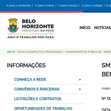
Pular
Ir para o conteúdo |
Ir para o menu |
Ir para a busca |
Ir para o rodapé |
Ir 
para
o
conteúdo
principal
INÍCIO
NOTÍCIAS
INÍCIO
-
EDUCACAOPOLITICA PEDAGOGICA
-
CHAMAMENTOS PUBLICOS
-
SMED
Trilha
de
SM
INFORMAÇÕES
navegação
BE
CONHEÇA A REDE
criado
CONVÊNIOS E PARCERIAS
LICITAÇÕES E CONTRATOS
Nº D
OPORTUNIDADES DE TRABALHO
DATA