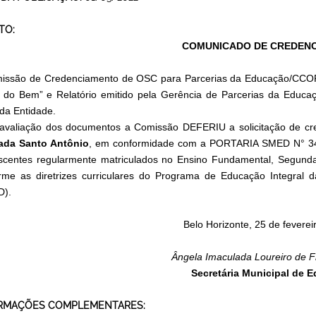
TO:
COMUNICADO DE CREDEN
issão de Credenciamento de OSC para Parcerias da Educação/CCOP a
 do Bem” e Relatório emitido pela Gerência de Parcerias da Educa
 da Entidade.
avaliação dos documentos a Comissão DEFERIU a solicitação de c
ada Santo Antônio
, em conformidade com a PORTARIA SMED N° 343/
scentes regularmente matriculados no Ensino Fundamental, Segund
rme as diretrizes curriculares do Programa de Educação Integral 
D).
Belo Horizonte, 25 de fevere
Ângela Imaculada Loureiro de F
Secretária Municipal de 
RMAÇÕES COMPLEMENTARES: