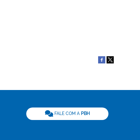
be
FALE COM A
PBH