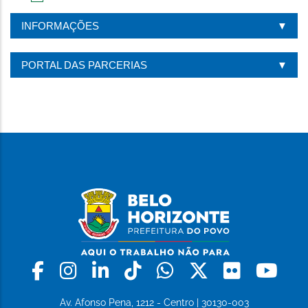
IMPRIMIR
ESTA
INFORMAÇÕES
PÁGINA
PORTAL DAS PARCERIAS
Facebook
Instagram
Linkedin
Tiktok
Whatsapp
X
Flickr
Yo
Av. Afonso Pena, 1212 - Centro | 30130-003