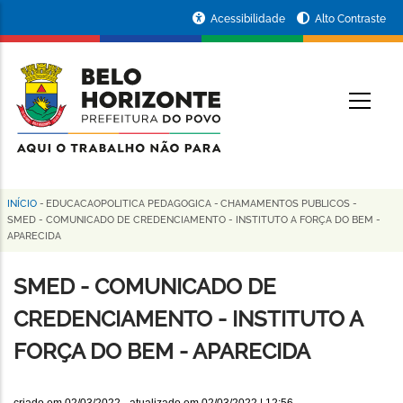
Pular
Portal
Acessibilidade
Alto Contraste
para
da
o
conteúdo
Prefeitura
O
principal
de
Belo
Horizonte
INÍCIO
-
EDUCACAOPOLITICA PEDAGOGICA
-
CHAMAMENTOS PUBLICOS
-
Trilha
SMED - COMUNICADO DE CREDENCIAMENTO - INSTITUTO A FORÇA DO BEM -
APARECIDA
de
navegação
SMED - COMUNICADO DE
CREDENCIAMENTO - INSTITUTO A
FORÇA DO BEM - APARECIDA
criado em
02/03/2022
- atualizado em
02/03/2022 | 12:56