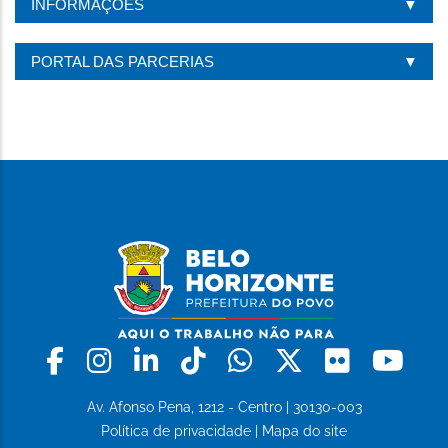
INFORMAÇÕES
PÁGINA
PORTAL DAS PARCERIAS
Facebook
Instagram
Linkedin
Tiktok
Whatsapp
X
Flickr
Yo
Av. Afonso Pena, 1212 - Centro | 30130-003
Política de privacidade
|
Mapa do site