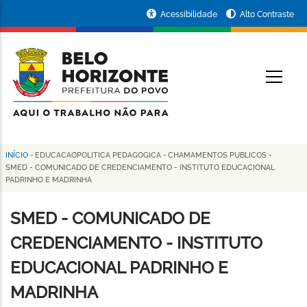
Pular
Portal
Acessibilidade
Alto Contraste
para
da
o
conteúdo
Prefeitura
O
principal
de
Belo
Horizonte
INÍCIO
-
EDUCACAOPOLITICA PEDAGOGICA
-
CHAMAMENTOS PUBLICOS
-
Trilha
SMED - COMUNICADO DE CREDENCIAMENTO - INSTITUTO EDUCACIONAL
PADRINHO E MADRINHA
de
navegação
SMED - COMUNICADO DE
CREDENCIAMENTO - INSTITUTO
EDUCACIONAL PADRINHO E
MADRINHA