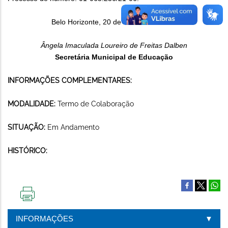
Belo Horizonte, 20 de outubro de 2021
Ângela Imaculada Loureiro de Freitas Dalben
Secretária Municipal de Educação
INFORMAÇÕES COMPLEMENTARES:
MODALIDADE:
Termo de Colaboração
SITUAÇÃO:
Em Andamento
HISTÓRICO:
IMPRIMIR
ESTA
INFORMAÇÕES
PÁGINA