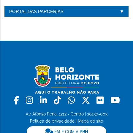
PORTAL DAS PARCERIAS
Facebook
Instagram
Linkedin
Tiktok
Whatsapp
X
Flickr
Yo
Av. Afonso Pena, 1212 - Centro | 30130-003
Política de privacidade
|
Mapa do site
FALE COM A
PBH