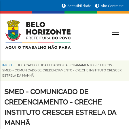
Pular
Portal
Acessibilidade
Alto Contraste
para
da
o
conteúdo
Prefeitura
O
principal
de
Belo
Horizonte
INÍCIO
-
EDUCACAOPOLITICA PEDAGOGICA
-
CHAMAMENTOS PUBLICOS
-
Trilha
SMED - COMUNICADO DE CREDENCIAMENTO - CRECHE INSTITUTO CRESCER
ESTRELA DA MANHÃ
de
navegação
SMED - COMUNICADO DE
CREDENCIAMENTO - CRECHE
INSTITUTO CRESCER ESTRELA DA
MANHÃ