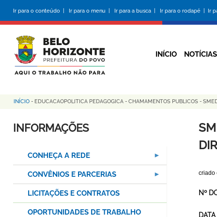
Pular
Ir para o conteúdo |
Ir para o menu |
Ir para a busca |
Ir para o rodapé |
Ir 
para
o
conteúdo
principal
INÍCIO
NOTÍCIAS
INÍCIO
-
EDUCACAOPOLITICA PEDAGOGICA
-
CHAMAMENTOS PUBLICOS
-
SMED
Trilha
de
SM
INFORMAÇÕES
navegação
DI
CONHEÇA A REDE
criado
CONVÊNIOS E PARCERIAS
LICITAÇÕES E CONTRATOS
Nº D
OPORTUNIDADES DE TRABALHO
DATA