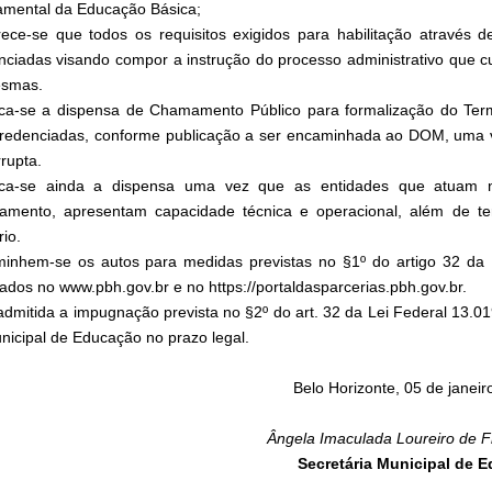
mental da Educação Básica;
rece-se que todos os requisitos exigidos para habilitação através d
nciadas visando compor a instrução do processo administrativo que c
esmas.
fica-se a dispensa de Chamamento Público para formalização do T
 credenciadas, conforme publicação a ser encaminhada ao DOM, uma 
rrupta.
fica-se ainda a dispensa uma vez que as entidades que atuam 
amento, apresentam capacidade técnica e operacional, além de te
rio.
inhem-se os autos para medidas previstas no §1º do artigo 32 da 
cados no www.pbh.gov.br e no https://portaldasparcerias.pbh.gov.br.
admitida a impugnação prevista no §2º do art. 32 da Lei Federal 13.01
nicipal de Educação no prazo legal.
Belo Horizonte, 05 de janei
Ângela Imaculada Loureiro de F
Secretária Municipal de 