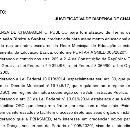
TO:
JUSTIFICATIVA DE DISPENSA DE C
ENSA DE CHAMAMENTO PÚBLICO para formalização de Termo de C
iação Direito a Sonhar
, credenciada para atendimento educacional e
do nas unidades escolares da Rede Municipal de Educação a estuda
mental da Educação Básica, conforme PORTARIA SMED 005/2020*.
derando o contido nos arts. 205 a 214 da Constituição da República F
 Gerais, a Lei Federal nº 9.394/96, a Lei Federal 8.069/90, a Lei Or
/2005;
derando a Lei Federal 13.019/2014, especialmente seu art. 30, que p
co e o Decreto Municipal nº 16.746/17, que regulamentam o regime ju
 (OSC), em regime de mútua cooperação com a Administração Pública;
derando o art. 23 da Lei Federal nº 13.019/2014 estabelece que a Ad
habilitar OSC que desejarem firmar parceria com o Município. Es
em os interessados e facilitem o acesso direto aos seus órgãos e instâ
derando que a PBH/SMED, tem interesse em credenciar novos parce
o e Dança, nos termos da Portaria n° 005/2020*, visando o atendim