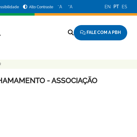
−
+
A
A
EN
PT
ES
ssibilidade
Alto Contraste
FALE COM A PBH
A
R
 CHAMAMENTO - ASSOCIAÇÃO