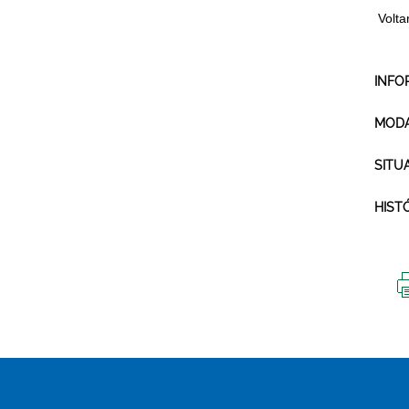
Volta
INFO
MODA
SITU
HIST