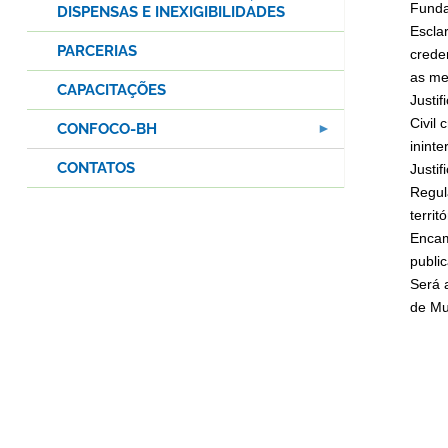
Funda
DISPENSAS E INEXIGIBILIDADES
Escla
PARCERIAS
crede
as m
CAPACITAÇÕES
Justi
Civil
CONFOCO-BH
ininte
CONTATOS
Justi
Regul
territó
Encam
publi
Será 
de Mu