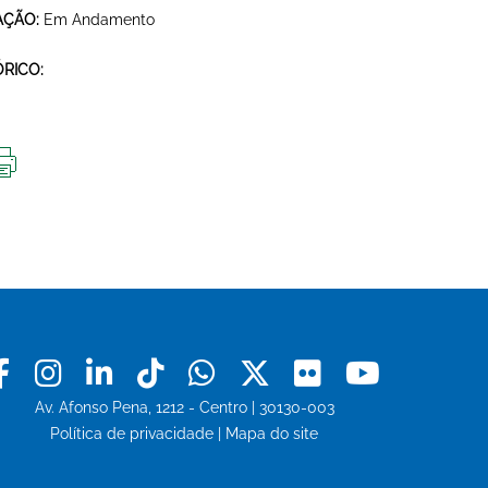
AÇÃO:
Em Andamento
ÓRICO:
IMPRIMIR
ESTA
PÁGINA
Facebook
Instagram
Linkedin
Tiktok
Whatsapp
X
Flickr
Youtu
Av. Afonso Pena, 1212 - Centro | 30130-003
Política de privacidade
|
Mapa do site