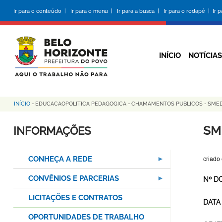
Pular
Ir para o conteúdo |
Ir para o menu |
Ir para a busca |
Ir para o rodapé |
Ir 
para
o
conteúdo
principal
INÍCIO
NOTÍCIAS
INÍCIO
-
EDUCACAOPOLITICA PEDAGOGICA
-
CHAMAMENTOS PUBLICOS
-
SMED
Trilha
de
SM
INFORMAÇÕES
navegação
CONHEÇA A REDE
criado
CONVÊNIOS E PARCERIAS
Nº D
LICITAÇÕES E CONTRATOS
DATA
OPORTUNIDADES DE TRABALHO