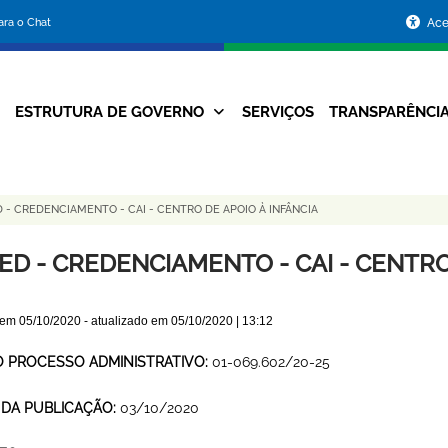
Portal
para o Chat
Ace
da
Prefeitura
ESTRUTURA DE GOVERNO
SERVIÇOS
TRANSPARÊNCI
Navegação
de
Principal
Belo
 - CREDENCIAMENTO - CAI - CENTRO DE APOIO À INFÂNCIA
Horizonte
ED - CREDENCIAMENTO - CAI - CENTRO
 em
05/10/2020
- atualizado em
05/10/2020 | 13:12
O PROCESSO ADMINISTRATIVO:
01-069.602/20-25
 DA PUBLICAÇÃO:
03/10/2020