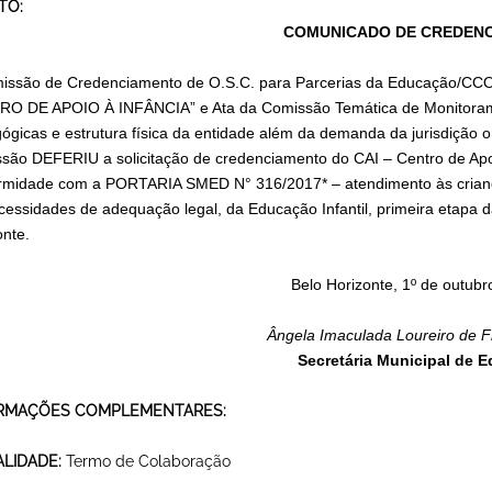
TO:
COMUNICADO DE CREDEN
issão de Credenciamento de O.S.C. para Parcerias da Educação/CCO
O DE APOIO À INFÂNCIA” e Ata da Comissão Temática de Monitorame
ógicas e estrutura física da entidade além da demanda da jurisdição 
são DEFERIU a solicitação de credenciamento do CAI – Centro de Apo
rmidade com a PORTARIA SMED N° 316/2017* – atendimento às criança
cessidades de adequação legal, da Educação Infantil, primeira etapa 
onte.
Belo Horizonte, 1º de outub
Ângela Imaculada Loureiro de F
Secretária Municipal de 
RMAÇÕES COMPLEMENTARES:
LIDADE:
Termo de Colaboração