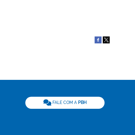
be
FALE COM A
PBH