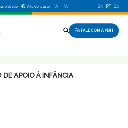
−
+
A
A
EN
PT
ES
ssibilidade
Alto Contraste
FALE COM A PBH
A
 DE APOIO À INFÂNCIA