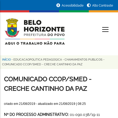
Pular
Portal
Acessibilidade
Alto Contraste
para
da
o
conteúdo
Prefeitura
O
principal
de
Belo
Horizonte
INÍCIO
-
EDUCACAOPOLITICA PEDAGOGICA
-
CHAMAMENTOS PUBLICOS
-
Trilha
COMUNICADO CCOP/SMED - CRECHE CANTINHO DA PAZ
de
COMUNICADO CCOP/SMED -
navegação
CRECHE CANTINHO DA PAZ
criado em
21/08/2019
- atualizado em
21/08/2019 | 08:25
Nº DO PROCESSO ADMINISTRATIVO:
01-090.038/19-11