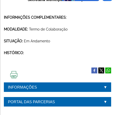
INFORMAÇÕES COMPLEMENTARES:
MODALIDADE:
Termo de Colaboração
SITUAÇÃO:
Em Andamento
HISTÓRICO:
IMPRIMIR
ESTA
INFORMAÇÕES
PÁGINA
PORTAL DAS PARCERIAS