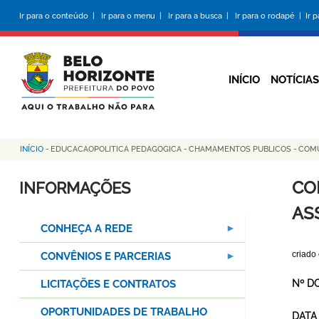
Pular
Ir para o conteúdo |
Ir para o menu |
Ir para a busca |
Ir para o rodapé |
Ir 
para
o
conteúdo
principal
INÍCIO
NOTÍCIAS
INÍCIO
-
EDUCACAOPOLITICA PEDAGOGICA
-
CHAMAMENTOS PUBLICOS
-
COMU
Trilha
de
CO
INFORMAÇÕES
navegação
AS
CONHEÇA A REDE
criado
CONVÊNIOS E PARCERIAS
LICITAÇÕES E CONTRATOS
Nº D
OPORTUNIDADES DE TRABALHO
DATA