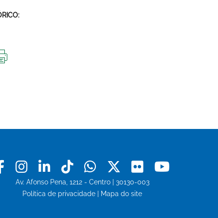
ÓRICO:
IMPRIMIR
ESTA
PÁGINA
Facebook
Instagram
Linkedin
Tiktok
Whatsapp
X
Flickr
Youtu
Av. Afonso Pena, 1212 - Centro | 30130-003
Política de privacidade
|
Mapa do site