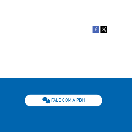
be
FALE COM A
PBH