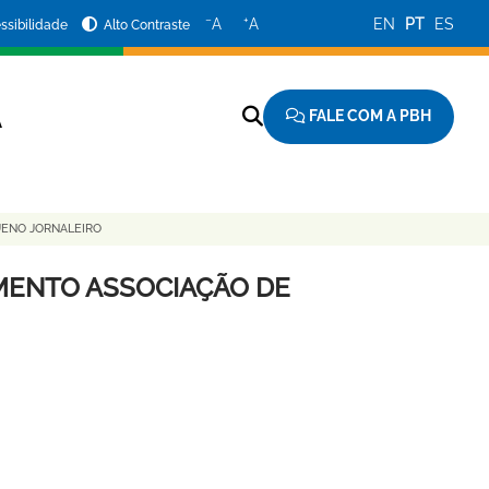
−
+
A
A
EN
PT
ES
ssibilidade
Alto Contraste
FALE COM A PBH
A
ENO JORNALEIRO
MENTO ASSOCIAÇÃO DE