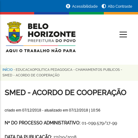
Pular
Portal
Acessibilidade
Alto Contraste
para
da
o
conteúdo
Prefeitura
O
principal
de
Belo
Horizonte
INÍCIO
-
EDUCACAOPOLITICA PEDAGOGICA
-
CHAMAMENTOS PUBLICOS
-
Trilha
SMED - ACORDO DE COOPERAÇÃO
de
SMED - ACORDO DE COOPERAÇÃO
navegação
criado em
07/12/2018
- atualizado em
07/12/2018 | 10:56
Nº DO PROCESSO ADMINISTRATIVO:
01-099.579/17-99
DATA DA PUBLICAÇÃO:
27/09/2018