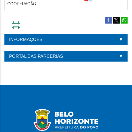
COOPERAÇÃO
IMPRIMIR
ESTA
INFORMAÇÕES
PÁGINA
PORTAL DAS PARCERIAS