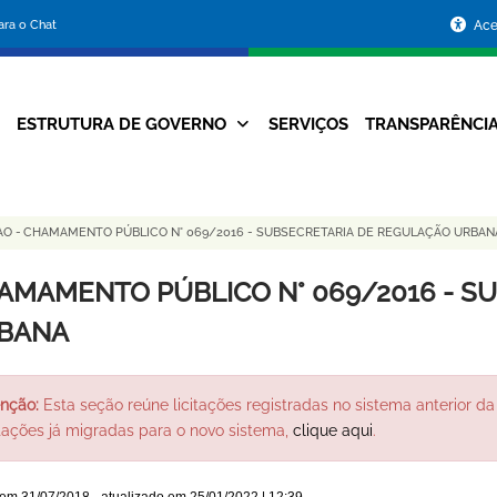
Portal
para o Chat
Ace
da
Prefeitura
ESTRUTURA DE GOVERNO
SERVIÇOS
TRANSPARÊNCI
Navegação
de
Principal
Belo
CAO
-
CHAMAMENTO PÚBLICO N° 069/2016 - SUBSECRETARIA DE REGULAÇÃO URBAN
Horizonte
AMAMENTO PÚBLICO N° 069/2016 - S
BANA
nção:
Esta seção reúne licitações registradas no sistema anterior da 
itações já migradas para o novo sistema,
clique aqui
.