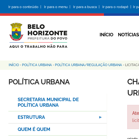
Pular
Ir para o conteúdo |
Ir para o menu |
Ir para a busca |
Ir para o rodapé |
Ir 
para
o
conteúdo
principal
INÍCIO
NOTÍCIAS
INÍCIO
-
POLÍTICA URBANA
-
POLÍTICA URBANA/REGULAÇÃO URBANA
-
LICITA
Trilha
de
CH
POLÍTICA URBANA
navegação
UR
SECRETARIA MUNICIPAL DE
POLÍTICA URBANA
Ate
ESTRUTURA
lic
QUEM É QUEM