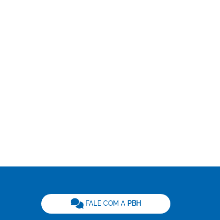
be
FALE COM A
PBH