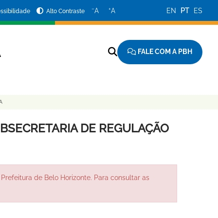
−
+
A
A
EN
PT
ES
ssibilidade
Alto Contraste
FALE COM A PBH
A
A
UBSECRETARIA DE REGULAÇÃO
Prefeitura de Belo Horizonte. Para consultar as