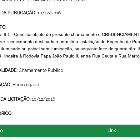
 em
31/07/2018
- atualizado em
25/01/2022 | 12:39
 DA PUBLICAÇÃO:
10/12/2016
TO:
o: II.1 - Constitui objeto do presente chamamento o CREDENCIAMENTO 
er licenciamento destinado a permitir a instalação de Engenho de Publi
 iluminado ou painel sem iluminação, na seguinte face de quarteirão: I
, lindeira à Rodovia Papa João Paulo II, entre Rua Ceuta e Rua Marro
LIDADE:
Chamamento Público
AÇÃO:
Homologado
 DA LICITAÇÃO:
10/12/2016
ÓRICO:
lo
Link