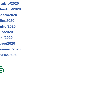
tubro/2020
tembro/2020
osto/2020
lho/2020
nho/2020
io/2020
ril/2020
rço/2020
vereiro/2020
neiro/2020
IMPRIMIR
ESTA
PÁGINA