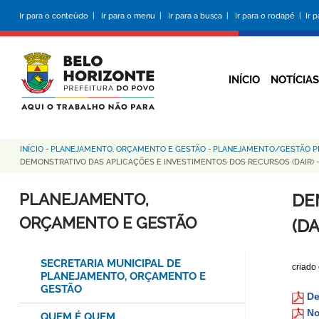
Pular
Ir para o conteúdo |
Ir para o menu |
Ir para a busca |
Ir para o rodapé |
Ir 
para
o
conteúdo
principal
INÍCIO
NOTÍCIAS
INÍCIO
-
PLANEJAMENTO, ORÇAMENTO E GESTÃO
-
PLANEJAMENTO/GESTÃO PR
Trilha
DEMONSTRATIVO DAS APLICAÇÕES E INVESTIMENTOS DOS RECURSOS (DAIR) -
de
PLANEJAMENTO,
DE
navegação
ORÇAMENTO E GESTÃO
(DA
SECRETARIA MUNICIPAL DE
criado
PLANEJAMENTO, ORÇAMENTO E
GESTÃO
De
No
QUEM É QUEM