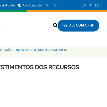
−
+
A
A
EN
PT
ES
ssibilidade
Alto Contraste
FALE COM A PBH
A
LICAÇÕES E INVESTIMENTOS DOS RECURSOS (DAIR)
-
VESTIMENTOS DOS RECURSOS