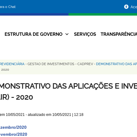
Portal
para o Chat
Ace
da
Prefeitura
ESTRUTURA DE GOVERNO
SERVIÇOS
TRANSPARÊNCI
Navegação
de
Principal
Belo
EVIDENCIÁRIA
-
GESTAO DE INVESTIMENTOS
-
CADPREV
-
DEMONSTRATIVO DAS AP
Horizonte
 2020
MONSTRATIVO DAS APLICAÇÕES E IN
IR) - 2020
 em
10/05/2021
- atualizado em
10/05/2021 | 12:18
zembro/2020
vembro/2020