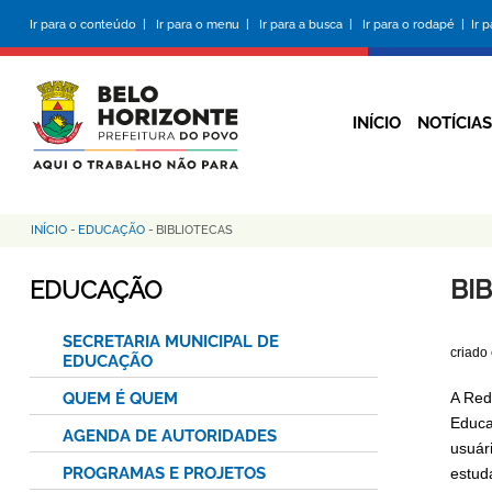
Pular
Ir para o conteúdo |
Ir para o menu |
Ir para a busca |
Ir para o rodapé |
Ir 
para
o
conteúdo
principal
INÍCIO
NOTÍCIAS
INÍCIO
-
EDUCAÇÃO
-
BIBLIOTECAS
Trilha
de
BI
EDUCAÇÃO
navegação
SECRETARIA MUNICIPAL DE
criado
EDUCAÇÃO
QUEM É QUEM
A Red
Educa
AGENDA DE AUTORIDADES
usuári
PROGRAMAS E PROJETOS
estud