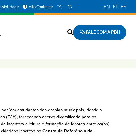
−
+
A
A
EN
PT
ES
ssibilidade
Alto Contraste
FALE COM A PBH
A
 aos(às) estudantes das escolas municipais, desde a
os (EJA), fornecendo acervo diversificado para os
de incentivo à leitura e formação de leitores entre os(as)
cidadãos inscritos no
Centro de Referência da