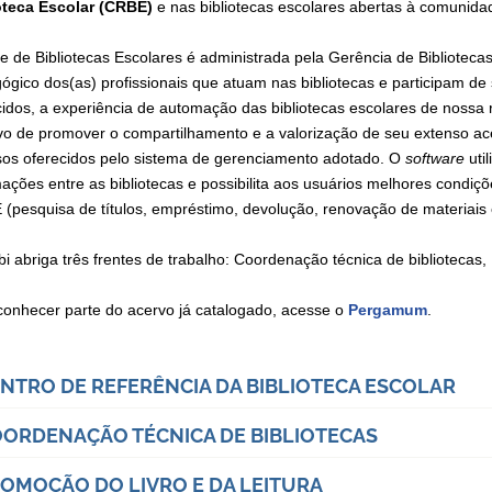
oteca Escolar (CRBE)
e nas bibliotecas escolares abertas à comunida
e de Bibliotecas Escolares é administrada pela Gerência de Biblioteca
ógico dos(as) profissionais que atuam nas bibliotecas e participam de
cidos, a experiência de automação das bibliotecas escolares de nossa r
ivo de promover o compartilhamento e a valorização de seu extenso acer
sos oferecidos pelo sistema de gerenciamento adotado. O
software
uti
ações entre as bibliotecas e possibilita aos usuários melhores condiçõ
(pesquisa de títulos, empréstimo, devolução, renovação de materiais et
i abriga três frentes de trabalho: Coordenação técnica de bibliotecas,
conhecer parte do acervo já catalogado, acesse o
Pergamum
.
NTRO DE REFERÊNCIA DA BIBLIOTECA ESCOLAR
ORDENAÇÃO TÉCNICA DE BIBLIOTECAS
OMOÇÃO DO LIVRO E DA LEITURA