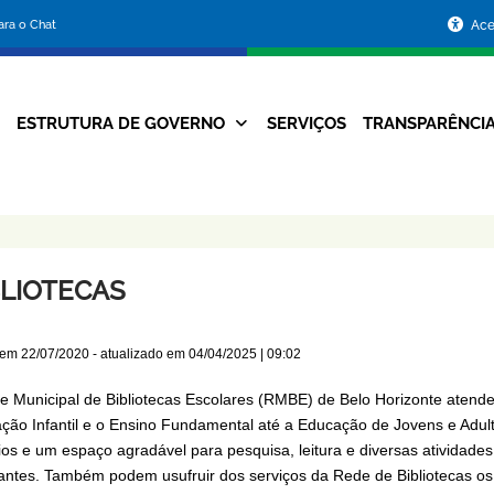
Portal
para o Chat
Ace
da
Prefeitura
ESTRUTURA DE GOVERNO
SERVIÇOS
TRANSPARÊNCI
Navegação
de
Principal
Belo
Horizonte
BLIOTECAS
 em
22/07/2020
- atualizado em
04/04/2025 | 09:02
e Municipal de Bibliotecas Escolares (RMBE) de Belo Horizonte atende
ção Infantil e o Ensino Fundamental até a Educação de Jovens e Adult
os e um espaço agradável para pesquisa, leitura e diversas atividades 
antes. Também podem usufruir dos serviços da Rede de Bibliotecas os 