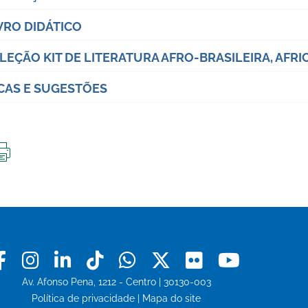
VRO DIDÁTICO
LEÇÃO KIT DE LITERATURA AFRO-BRASILEIRA, AFRI
CAS E SUGESTÕES
IMPRIMIR
ESTA
PÁGINA
Facebook
Instagram
Linkedin
Tiktok
Whatsapp
X
Flickr
Youtu
Av. Afonso Pena, 1212 - Centro | 30130-003
Política de privacidade
|
Mapa do site