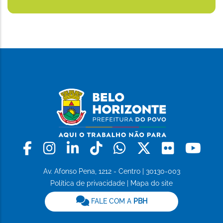
Facebook
Instagram
Linkedin
Tiktok
Whatsapp
X
Flickr
Yo
Av. Afonso Pena, 1212 - Centro | 30130-003
Política de privacidade
|
Mapa do site
FALE COM A
PBH