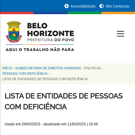
Pular
Portal
Acessibilidade
Alto Contraste
para
da
o
conteúdo
Prefeitura
O
principal
de
Belo
Horizonte
INÍCIO
-
SUBSECRETARIA DE DIREITOS HUMANOS
-
POLITICAS
-
Trilha
PESSOAS COM DEFICIÊNCIA
-
LISTA DE ENTIDADES DE PESSOAS COM DEFICIÊNCIA
de
navegação
LISTA DE ENTIDADES DE PESSOAS
COM DEFICIÊNCIA
criado em
29/03/2023
- atualizado em
11/03/2025 | 16:56